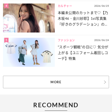
4
2026/06/25
カルチャー
本編未公開のカットまで♡【乃
木坂46・金川紗耶】1st写真集
『好きのグラデーション』の魅
力をたっぷりとお届け！
5
2026/06/24
ファッション
“スポーツ観戦”の日に♡ 気分が
上がる【ユニフォーム着回しコ
ーデ】特集
MORE
RECOMMEND