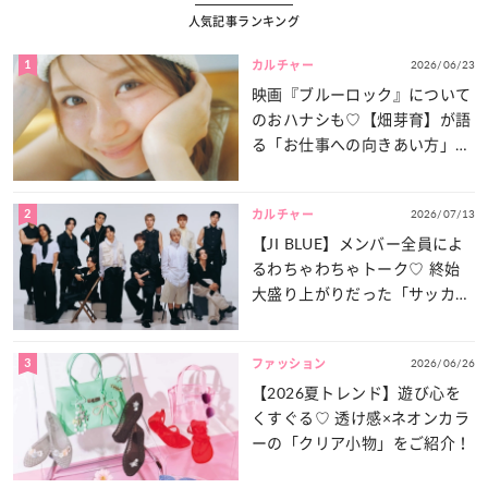
人気記事ランキング
1
2026/06/23
カルチャー
映画『ブルーロック』について
のおハナシも♡【畑芽育】が語
る「お仕事への向きあい方」と
は？
2
2026/07/13
カルチャー
【JI BLUE】メンバー全員によ
るわちゃわちゃトーク♡ 終始
大盛り上がりだった「サッカー
談義」を一気見せ！
3
2026/06/26
ファッション
【2026夏トレンド】遊び心を
くすぐる♡ 透け感×ネオンカラ
ーの「クリア小物」をご紹介！