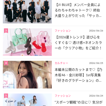
【JI BLUE】メンバー全員によ
るわちゃわちゃトーク♡ 終始
大盛り上がりだった「サッカー
談義」を一気見せ！
3
2026/06/26
ファッション
【2026夏トレンド】遊び心を
くすぐる♡ 透け感×ネオンカラ
ーの「クリア小物」をご紹介！
4
2026/06/25
カルチャー
本編未公開のカットまで♡【乃
木坂46・金川紗耶】1st写真集
『好きのグラデーション』の魅
力をたっぷりとお届け！
5
2026/06/24
ファッション
“スポーツ観戦”の日に♡ 気分が