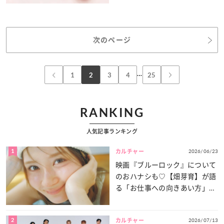
次のページ
…
1
2
3
4
25
RANKING
人気記事ランキング
1
2026/06/23
カルチャー
映画『ブルーロック』について
のおハナシも♡【畑芽育】が語
る「お仕事への向きあい方」と
は？
2
2026/07/13
カルチャー