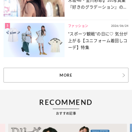
木坂46・金川紗耶】1st写真集
『好きのグラデーション』の魅
力をたっぷりとお届け！
5
2026/06/24
ファッション
“スポーツ観戦”の日に♡ 気分が
上がる【ユニフォーム着回しコ
ーデ】特集
MORE
RECOMMEND
おすすめ記事