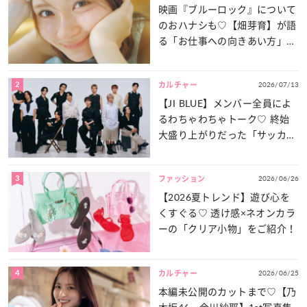
映画『ブルーロック』について
のおハナシも♡【畑芽育】が語
る「お仕事への向きあい方」と
は？
2
2026/07/13
カルチャー
【JI BLUE】メンバー全員によ
るわちゃわちゃトーク♡ 終始
大盛り上がりだった「サッカー
談義」を一気見せ！
3
2026/06/26
ファッション
【2026夏トレンド】遊び心を
くすぐる♡ 透け感×ネオンカラ
ーの「クリア小物」をご紹介！
4
2026/06/25
カルチャー
本編未公開のカットまで♡【乃