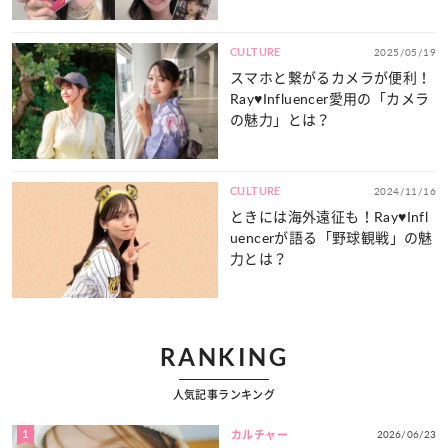
♡
CULTURE
2025/05/19
スマホと繋がるカメラが便利！
Ray♥Influencer愛用の「カメラ
の魅力」とは？
CULTURE
2024/11/16
ときには海外遠征も！Ray♥Infl
uencerが語る「野球観戦」の魅
力とは？
RANKING
人気記事ランキング
1
2026/06/23
カルチャー