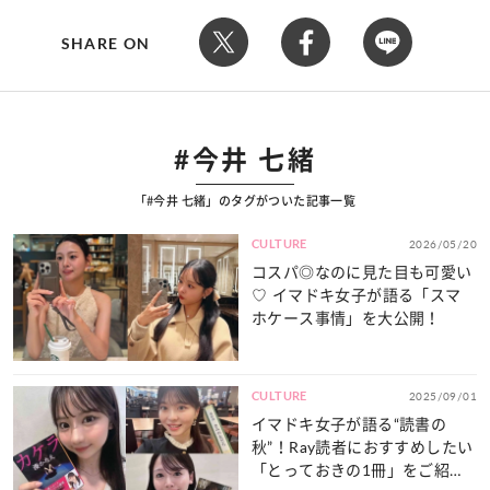
SHARE ON
#今井 七緒
「#今井 七緒」のタグがついた記事一覧
CULTURE
2026/05/20
コスパ◎なのに見た目も可愛い
♡ イマドキ女子が語る「スマ
ホケース事情」を大公開！
CULTURE
2025/09/01
イマドキ女子が語る“読書の
秋”！Ray読者におすすめしたい
「とっておきの1冊」をご紹介