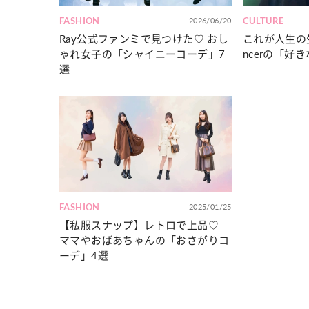
カルチャー
占い
こなれ感たっ
“憧れワンピ”を着るきっかけに♡ おしゃ
【12
FASHION
2026/06/20
CULTURE
】着こなしテ
れ女子が夢中な「ヌン活」の楽しみ方
8月2
Ray公式ファンミで見つけた♡ おし
これが人生の生き
ゃれ女子の「シャイニーコーデ」7
ncerの「好
選
FASHION
2025/01/25
【私服スナップ】レトロで上品♡
ママやおばあちゃんの「おさがりコ
ーデ」4選