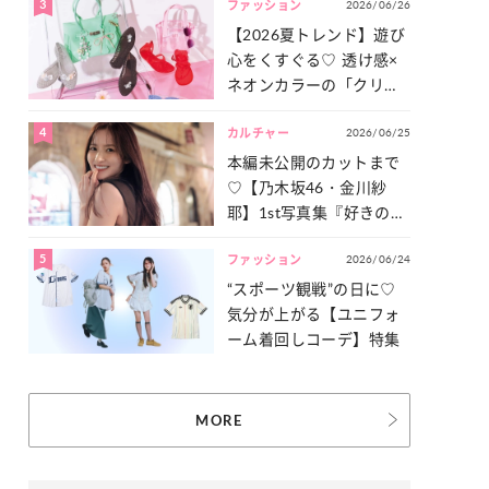
3
2026/06/26
一気見せ！
ファッション
【2026夏トレンド】遊び
心をくすぐる♡ 透け感×
ネオンカラーの「クリア
小物」をご紹介！
4
2026/06/25
カルチャー
本編未公開のカットまで
♡【乃木坂46・金川紗
耶】1st写真集『好きのグ
ラデーション』の魅力を
5
2026/06/24
たっぷりとお届け！
ファッション
“スポーツ観戦”の日に♡
気分が上がる【ユニフォ
ーム着回しコーデ】特集
MORE