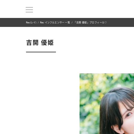
Ray(レイ)
Ray インフルエンサー 一覧
「吉開 優姫」プロフィール♡
吉開 優姫