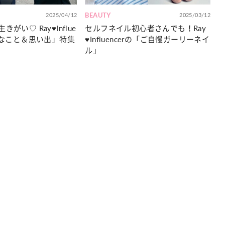
カルチャー
星座別】今月の恋愛運♡ 7月23日～
【Dリーグ】Ray世代注目のプロ
2025/04/12
BEAUTY
2025/03/12
0日の運勢は？
集団♡ 各チームを彩る「イケメン
がい♡ Ray♥Influe
セルフネイル初心者さんでも！Ray
ー」特集
きなこと＆思い出」特集
♥Influencerの「ご自慢ガーリーネイ
ル」