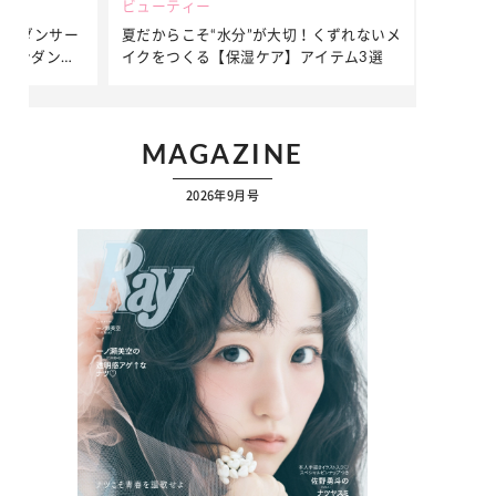
ビューティー
ファッション
ダンサー
夏だからこそ“水分”が大切！くずれないメ
簡単アレンジ
ダンサ
イクをつくる【保湿ケア】アイテム3選
ぷりの【そで
ク
MAGAZINE
2026年9月号