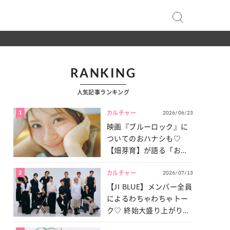
RANKING
人気記事ランキング
1
2026/06/23
カルチャー
映画『ブルーロック』に
ついてのおハナシも♡
【畑芽育】が語る「お仕
事への向きあい方」と
2
2026/07/13
は？
カルチャー
【JI BLUE】メンバー全員
によるわちゃわちゃトー
ク♡ 終始大盛り上がりだ
った「サッカー談義」を