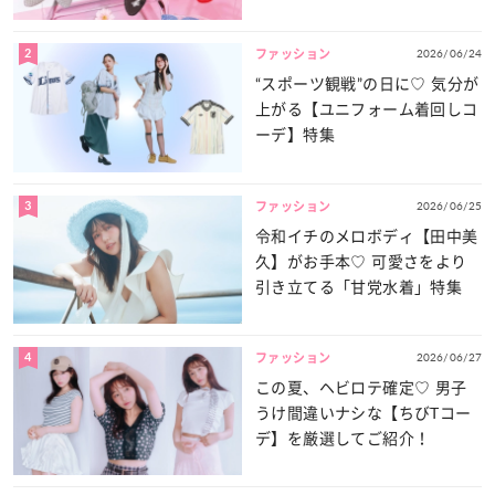
2
2026/06/24
ファッション
“スポーツ観戦”の日に♡ 気分が
上がる【ユニフォーム着回しコ
ーデ】特集
3
2026/06/25
ファッション
令和イチのメロボディ【田中美
久】がお手本♡ 可愛さをより
引き立てる「甘党水着」特集
4
2026/06/27
ファッション
この夏、ヘビロテ確定♡ 男子
うけ間違いナシな【ちびTコー
デ】を厳選してご紹介！