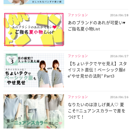
ファッション
2016/06/28
あのブランドのあれが可愛い♥
ご指名夏小物List
ファッション
2016/06/27
【ちょいテクでヤセ見え】スタ
イリスト直伝！ベーシック服d
e“やせ見せの法則” Part3
ファッション
2016/06/26
なりたいのは涼しげ美人♡ 夏
こそ!!ニュアンスカラーで差を
つけて！