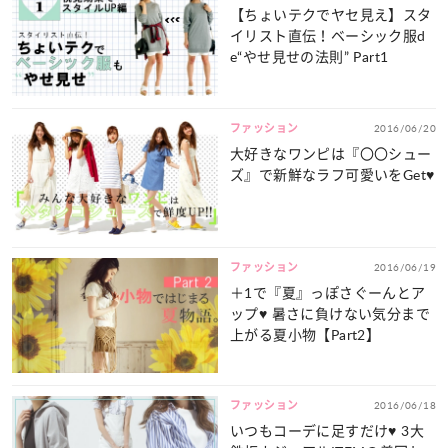
【ちょいテクでヤセ見え】スタ
イリスト直伝！ベーシック服d
e“やせ見せの法則” Part1
ファッション
2016/06/20
大好きなワンピは『〇〇シュー
ズ』で新鮮なラフ可愛いをGet♥
ファッション
2016/06/19
＋1で『夏』っぽさぐーんとア
ップ♥ 暑さに負けない気分まで
上がる夏小物【Part2】
ファッション
2016/06/18
いつもコーデに足すだけ♥ 3大