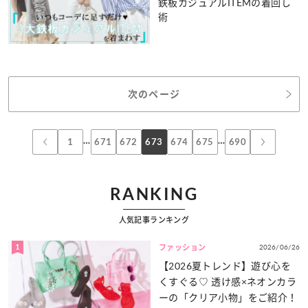
鉄板カジュアルITEMの着回し
術
次のページ
…
…
1
671
672
673
674
675
690
RANKING
人気記事ランキング
1
2026/06/26
ファッション
【2026夏トレンド】遊び心を
くすぐる♡ 透け感×ネオンカラ
ーの「クリア小物」をご紹介！