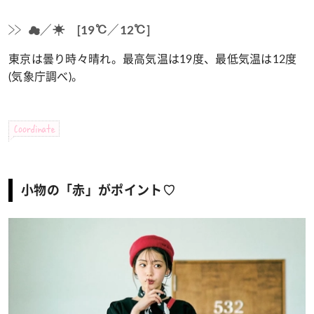
☁／☀ [19℃／12℃]
東京は曇り時々晴れ。最高気温は19度、最低気温は12度
(気象庁調べ)。
Coordinate
小物の「赤」がポイント♡