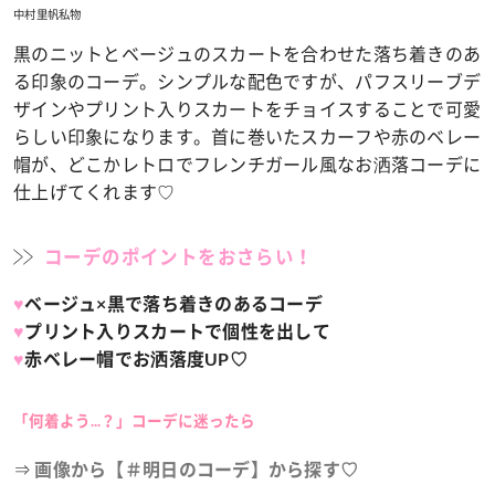
中村里帆私物
黒のニットとベージュのスカートを合わせた落ち着きのあ
る印象のコーデ。シンプルな配色ですが、パフスリーブデ
ザインやプリント入りスカートをチョイスすることで可愛
らしい印象になります。首に巻いたスカーフや赤のベレー
帽が、どこかレトロでフレンチガール風なお洒落コーデに
仕上げてくれます♡
コーデのポイントをおさらい！
♥
ベージュ×黒で落ち着きのあるコーデ
♥
プリント入りスカートで個性を出して
♥
赤ベレー帽でお洒落度UP♡
「何着よう...？」コーデに迷ったら
⇒
画像から【＃明日のコーデ】から探す♡