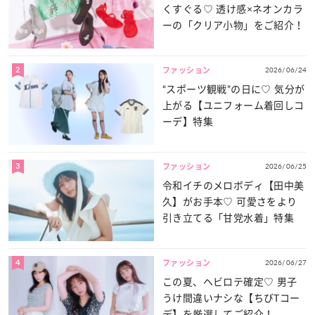
くすぐる♡ 透け感×ネオンカラ
ーの「クリア小物」をご紹介！
2
2026/06/24
ファッション
“スポーツ観戦”の日に♡ 気分が
上がる【ユニフォーム着回しコ
ーデ】特集
3
2026/06/25
ファッション
令和イチのメロボディ【田中美
久】がお手本♡ 可愛さをより
引き立てる「甘党水着」特集
4
2026/06/27
ファッション
この夏、ヘビロテ確定♡ 男子
うけ間違いナシな【ちびTコー
デ】を厳選してご紹介！