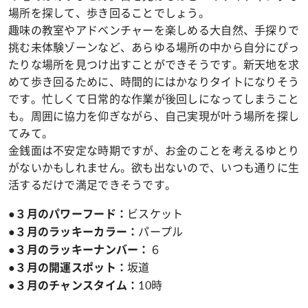
場所を探して、歩き回ることでしょう。
趣味の教室やアドベンチャーを楽しめる大自然、手探りで
挑む未体験ゾーンなど、あらゆる場所の中から自分にぴっ
たりな場所を見つけ出すことができそうです。新天地を求
めて歩き回るために、時間的にはかなりタイトになりそう
です。忙しくて日常的な作業が後回しになってしまうこと
も。周囲に協力を仰ぎながら、自己実現が叶う場所を探し
てみて。
金銭面は不安定な時期ですが、お金のことを考えるゆとり
がないかもしれません。欲も出ないので、いつも通りに生
活するだけで満足できそうです。
ビスケット
●３月のパワーフード：
パープル
●３月のラッキーカラー：
６
●３月のラッキーナンバー：
坂道
●３月の開運スポット：
10時
●３月のチャンスタイム：