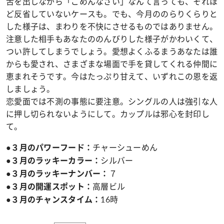
舌を出しながら「ごめんなさい」なんて言っても、それほ
ど反省していないケースも。でも、今月ののらりくらりと
した様子は、まわりを不快にさせるものではありません。
注意した相手もあなたののんびりした様子がかわいくて、
つい許してしまうでしょう。愛想よくふるまうあなたは誰
からも愛され、さまざまな場面で手を貸してくれる仲間に
恵まれそうです。今はたっぷり甘えて、いずれこの恩を返
しましょう。
恋愛面では不測の事態に要注意。シングルの人は強引な人
に押し切られないようにして。カップルは邪心を封印し
て。
チャーシューめん
●３月のパワーフード：
シルバー
●３月のラッキーカラー：
７
●３月のラッキーナンバー：
高層ビル
●３月の開運スポット：
16時
●３月のチャンスタイム：