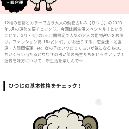
12種の動物とカラーで占う大人の動物占い®【ひつじ】の2020
年3月の運勢を要チェック♡。今回は新生活スペシャル！という
ことで、3月・4月の2ヶ月間限定で人気の大人の動物占いをお届
け。ファッション誌「Ray(レイ)」がお送りする、恋愛運・勉強
運・人間関係運…etc. 女の子はいつだって占いが気になるもの。
怖いくらい当たるとウワサの占い師の先生たちをピックアップ！
運気を味方につけて、新生活を楽しんで☆
ひつじの基本性格をチェック！