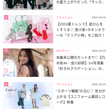
大盛り上がりだった「サッカー
談義」を一気見せ！
3
2026/06/26
ファッション
【2026夏トレンド】遊び心を
くすぐる♡ 透け感×ネオンカラ
ーの「クリア小物」をご紹介！
4
2026/06/25
カルチャー
本編未公開のカットまで♡【乃
木坂46・金川紗耶】1st写真集
『好きのグラデーション』の魅
力をたっぷりとお届け！
5
2026/06/24
ファッション
“スポーツ観戦”の日に♡ 気分が
上がる【ユニフォーム着回しコ
ーデ】特集