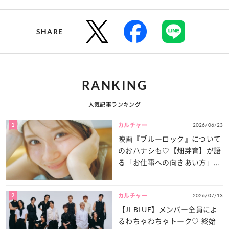
SHARE
RANKING
人気記事ランキング
1
2026/06/23
カルチャー
映画『ブルーロック』について
のおハナシも♡【畑芽育】が語
る「お仕事への向きあい方」と
は？
2
2026/07/13
カルチャー
【JI BLUE】メンバー全員によ
るわちゃわちゃトーク♡ 終始