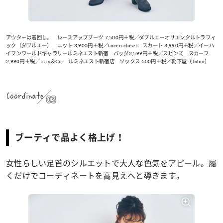
アウターは着回し。 レースアップブーツ 7,500円＋税／ダブルエーオリエンタルトラフィ
ック（ダブルエー） ニット 3,900円＋税／tocco closet スカート 3,990円＋税／イーハ
イフンワールドギャラリールミネエスト新宿 バッグ2,599円＋税／スピンズ スカーフ
2,990円＋税／titty＆Co. ルミネエスト新宿店 ソックス 500円＋税／靴下屋（Tabio）
Coordinate
03
ブーティで品よく格上げ！
女性らしい足首のシルエットで大人な色気をアピール。履
くだけでコーディネートを高見えへと導きます。