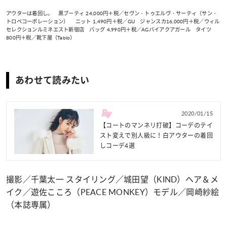
アウターは着回し。 黒ブーティ 24,000円＋税／セヴン・トゥエルヴ・サーティ（サン・
トロぺコーポレーション） ニット 1,490円＋税／GU ジャンスカ16,000円＋税／ウィル
セレクションルミネエスト新宿店 バッグ 4,990円＋税／AGバイアクアガール タイツ
800円＋税／靴下屋（Tabio）
あわせて読みたい
2020/01/15
【コートのマンネリ打破】コーデのテイ
スト変えで別人級に！白アウターの着回
しコーデ4選
撮影／千葉太一 スタイリング／城田望（KIND）ヘア＆メ
イク／遊佐こころ（PEACE MONKEY）モデル／岡崎紗絵
（本誌専属）