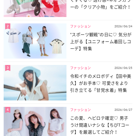
ーの「クリア小物」をご紹介！
2
2026/06/24
ファッション
“スポーツ観戦”の日に♡ 気分が
上がる【ユニフォーム着回しコ
ーデ】特集
3
2026/06/25
ファッション
令和イチのメロボディ【田中美
久】がお手本♡ 可愛さをより
引き立てる「甘党水着」特集
4
2026/06/27
ファッション
この夏、ヘビロテ確定♡ 男子
うけ間違いナシな【ちびTコー
デ】を厳選してご紹介！