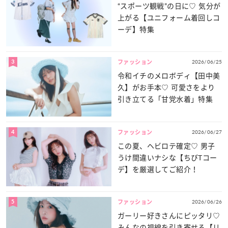
“スポーツ観戦”の日に♡ 気分が
上がる【ユニフォーム着回しコ
ーデ】特集
3
2026/06/25
ファッション
令和イチのメロボディ【田中美
久】がお手本♡ 可愛さをより
引き立てる「甘党水着」特集
4
2026/06/27
ファッション
この夏、ヘビロテ確定♡ 男子
うけ間違いナシな【ちびTコー
デ】を厳選してご紹介！
5
2026/06/26
ファッション
ガーリー好きさんにピッタリ♡
みんなの視線を引き寄せる【リ