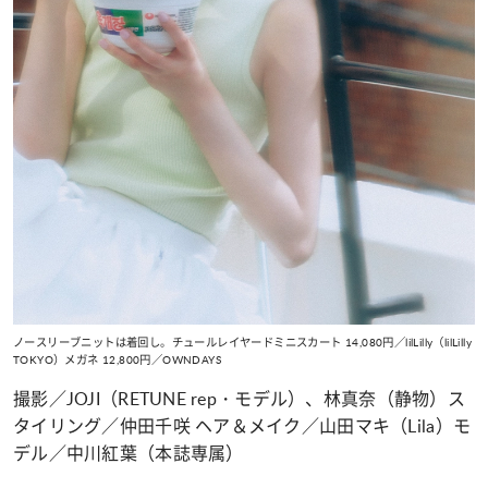
ノースリーブニットは着回し。チュールレイヤードミニスカート 14,080円／lilLilly（lilLilly
TOKYO）メガネ 12,800円／OWNDAYS
撮影／JOJI（RETUNE rep・モデル）、林真奈（静物）ス
タイリング／仲田千咲 ヘア＆メイク／山田マキ（Lila）モ
デル／中川紅葉（本誌専属）