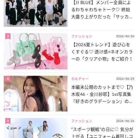
【JI BLUE】メンバー全員によ
るわちゃわちゃトーク♡ 終始
大盛り上がりだった「サッカー
談義」を一気見せ！
3
2026/06/26
ファッション
【2026夏トレンド】遊び心を
くすぐる♡ 透け感×ネオンカラ
ーの「クリア小物」をご紹介！
4
2026/06/25
カルチャー
本編未公開のカットまで♡【乃
木坂46・金川紗耶】1st写真集
『好きのグラデーション』の魅
力をたっぷりとお届け！
5
2026/06/24
ファッション
“スポーツ観戦”の日に♡ 気分が
上がる【ユニフォーム着回しコ