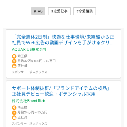
#TAG
#恋愛記事
#恋愛相談
「完全週休2日制」快適な仕事環境/未経験から正
社員でWeb広告の動画デザインを手がけるクリエ
イター
AQUARIUS株式会社
埼玉県
月給32万8,400円～45万円
正社員
スポンサー：
求人ボックス
サポート体制抜群/「ブランドアイテムの検品」
正社員デビュー歓迎・ポテンシャル採用
株式会社Brand Rich
埼玉県
月給24万円～35万円
正社員
スポンサー：
求人ボックス