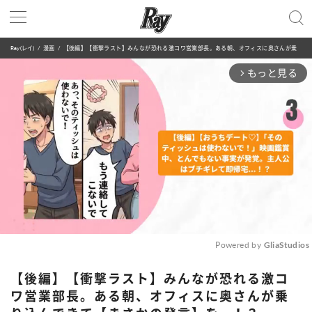
Ray(レイ)
漫画
【後編】【衝撃ラスト】みんなが恐れる激コワ営業部長。ある朝、オフィスに奥さんが乗り込んできて【まさかの発言】を...！？
もっと見る
arrow_forward_ios
Powered by 
GliaStudios
Mute
【後編】【衝撃ラスト】みんなが恐れる激コ
ワ営業部長。ある朝、オフィスに奥さんが乗