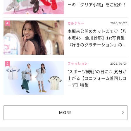
ーの「クリア小物」をご紹介！
4
2026/06/25
カルチャー
本編未公開のカットまで♡【乃
木坂46・金川紗耶】1st写真集
『好きのグラデーション』の魅
力をたっぷりとお届け！
5
2026/06/24
ファッション
“スポーツ観戦”の日に♡ 気分が
上がる【ユニフォーム着回しコ
ーデ】特集
MORE