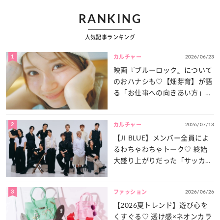
RANKING
人気記事ランキング
1
2026/06/23
カルチャー
映画『ブルーロック』について
のおハナシも♡【畑芽育】が語
る「お仕事への向きあい方」と
は？
2
2026/07/13
カルチャー
【JI BLUE】メンバー全員によ
るわちゃわちゃトーク♡ 終始
大盛り上がりだった「サッカー
談義」を一気見せ！
3
2026/06/26
ファッション
【2026夏トレンド】遊び心を
くすぐる♡ 透け感×ネオンカラ