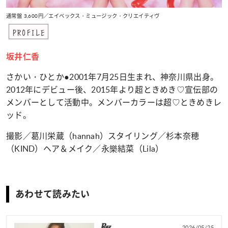
通常盤 3,600円／エイベックス・ミュージック・クリエイティヴ
PROFILE
坂井仁香
さかい・ひとか●2001年7月25日生まれ、神奈川県出身。
2012年にデビュー後、2015年より超ときめき♡宣伝部の
メンバーとして活動中。メンバーカラーは超♡ときめきレ
ッド。
撮影／葛川栄蔵（hannah）スタイリング／杉本奈穂
（KIND）ヘア＆メイク／永樂結菜（Lila）
あわせて読みたい
2026/05/25