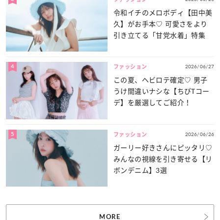
令和イチのメロボディ【田中美
久】がお手本♡ 可愛さをより
引き立てる「甘党水着」特集
4
2026/06/27
ファッション
この夏、ヘビロテ確定♡ 男子
うけ間違いナシな【ちびTコー
デ】を厳選してご紹介！
5
2026/06/26
ファッション
ガーリー好きさんにピッタリ♡
みんなの視線を引き寄せる【リ
ボンデニム】3選
MORE