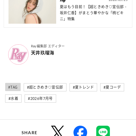
夏はもう目前！【超ときめき♡宣伝部・
坂井仁香】がまとう華やかな「柄ビキ
ニ」特集
Ray編集部 エディター
天井玖瑠海
#TAG
#超ときめき♡宣伝部
#夏トレンド
#夏コーデ
#水着
#2026年7月号
SHARE