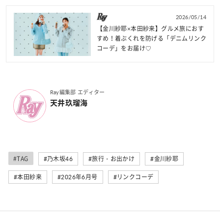
2026/05/14
【金川紗耶×本田紗来】グルメ旅におす
すめ！着ぶくれを防げる「デニムリンク
コーデ」をお届け♡
Ray編集部 エディター
天井玖瑠海
#TAG
#乃木坂46
#旅行・お出かけ
#金川紗耶
#本田紗来
#2026年6月号
#リンクコーデ