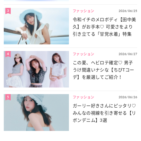
3
2026/06/25
ファッション
令和イチのメロボディ【田中美
久】がお手本♡ 可愛さをより
引き立てる「甘党水着」特集
4
2026/06/27
ファッション
この夏、ヘビロテ確定♡ 男子
うけ間違いナシな【ちびTコー
デ】を厳選してご紹介！
5
2026/06/26
ファッション
ガーリー好きさんにピッタリ♡
みんなの視線を引き寄せる【リ
ボンデニム】3選