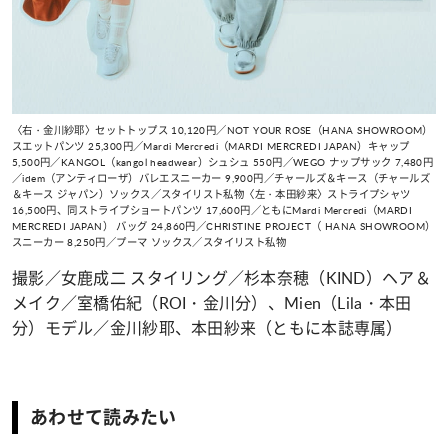
〈右・金川紗耶〉セットトップス 10,120円／NOT YOUR ROSE（HANA SHOWROOM）
スエットパンツ 25,300円／Mardi Mercredi（MARDI MERCREDI JAPAN）キャップ
5,500円／KANGOL（kangol headwear）シュシュ 550円／WEGO ナップサック 7,480円
／idem（アンティローザ）バレエスニーカー 9,900円／チャールズ＆キース（チャールズ
＆キース ジャパン）ソックス／スタイリスト私物〈左・本田紗来〉ストライプシャツ
16,500円、同ストライプショートパンツ 17,600円／ともにMardi Mercredi（MARDI
MERCREDI JAPAN） バッグ 24,860円／CHRISTINE PROJECT（ HANA SHOWROOM）
スニーカー 8,250円／プーマ ソックス／スタイリスト私物
撮影／女鹿成二
スタイリング／杉本奈穂（KIND）
ヘア＆
メイク／室橋佑紀（ROI・金川分）、
Mien（Lila・本田
分）
モデル／金川紗耶、本田紗来（ともに本誌専属）
あわせて読みたい