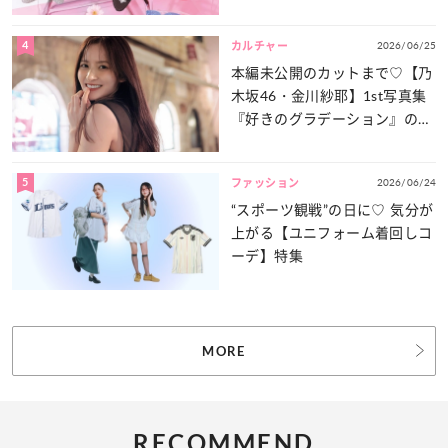
4
2026/06/25
カルチャー
本編未公開のカットまで♡【乃
木坂46・金川紗耶】1st写真集
『好きのグラデーション』の魅
力をたっぷりとお届け！
5
2026/06/24
ファッション
“スポーツ観戦”の日に♡ 気分が
上がる【ユニフォーム着回しコ
ーデ】特集
MORE
RECOMMEND