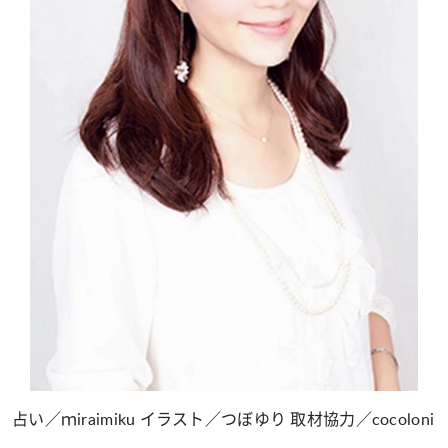
占い／ｍiraimiku イラスト／つぼゆり 取材協力／cocoloni