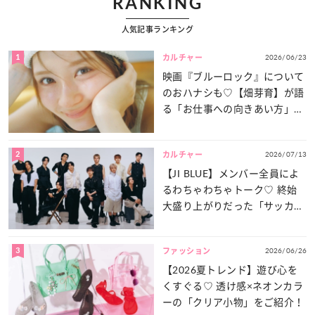
RANKING
人気記事ランキング
1
2026/06/23
カルチャー
映画『ブルーロック』について
のおハナシも♡【畑芽育】が語
る「お仕事への向きあい方」と
は？
2
2026/07/13
カルチャー
【JI BLUE】メンバー全員によ
るわちゃわちゃトーク♡ 終始
大盛り上がりだった「サッカー
談義」を一気見せ！
3
2026/06/26
ファッション
【2026夏トレンド】遊び心を
くすぐる♡ 透け感×ネオンカラ
ーの「クリア小物」をご紹介！