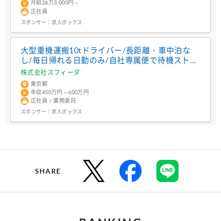
月給26万3,000円～
正社員
スポンサー：
求人ボックス
大型重機運搬10tドライバー/長距離・車中泊な
し/毎日帰れる日勤のみ/自社専属便で待機ストレ
スゼロ/転勤なし
株式会社スフィーダ
東京都
年収450万円～600万円
正社員 / 業務委託
スポンサー：
求人ボックス
SHARE