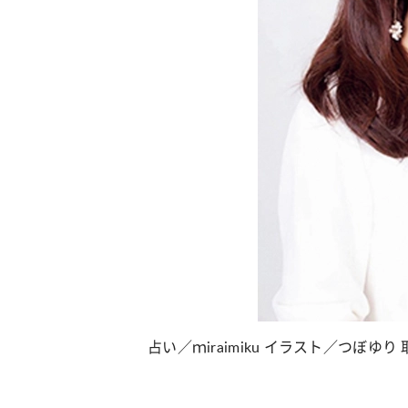
占い／ｍiraimiku イラスト／つぼゆり 取