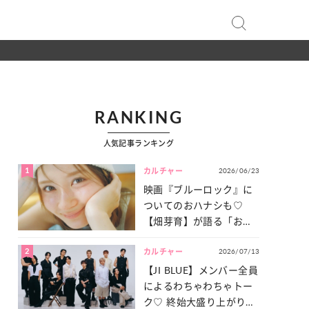
RANKING
人気記事ランキング
1
2026/06/23
カルチャー
映画『ブルーロック』に
ついてのおハナシも♡
【畑芽育】が語る「お仕
事への向きあい方」と
2
2026/07/13
は？
カルチャー
【JI BLUE】メンバー全員
によるわちゃわちゃトー
ク♡ 終始大盛り上がりだ