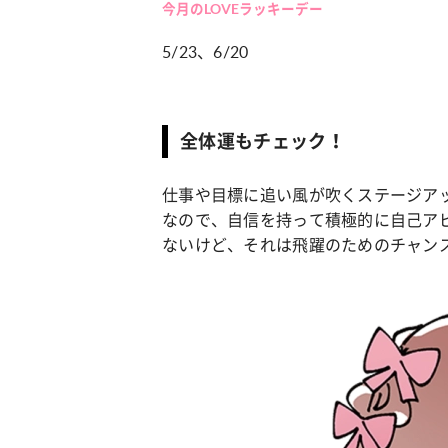
今月のLOVEラッキーデー
5/23、6/20
カルチャー
占い
こなれ感たっ
“憧れワンピ”を着るきっかけに♡ おしゃ
【12
】着こなしテ
れ女子が夢中な「ヌン活」の楽しみ方
8月2
全体運もチェック！
仕事や目標に追い風が吹くステージア
なので、自信を持って積極的に自己ア
ないけど、それは飛躍のためのチャン