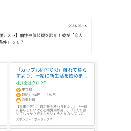
2024/07/16
理テスト】個性や価値観を診断！彼が「恋人
条件」って？
「カップル同室OK!」離れて暮ら
すより、一緒に新生活を始めませ
んか?/QM・CAP139
株式会社グロウF
東京都
時給1,400円～1,750円
派遣社員
【仕事内容】「遠距離を終わらせたい」「一緒
に暮らしたいけど初期費用が高い」「2人で働
いてしっかり貯金したい」そんなカップルの新
生活を応援するお仕事です。家具・家電付きの
スポンサー：
求人ボックス
寮をご用意しているため、引っ越し費用を抑え
ながら新しい生活をスタートできます。カップ
ルでの応募はもちろん、どちらか一方のみの勤