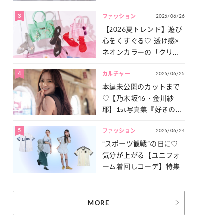
った「サッカー談義」を
3
2026/06/26
一気見せ！
ファッション
【2026夏トレンド】遊び
心をくすぐる♡ 透け感×
ネオンカラーの「クリア
小物」をご紹介！
4
2026/06/25
カルチャー
本編未公開のカットまで
♡【乃木坂46・金川紗
耶】1st写真集『好きのグ
ラデーション』の魅力を
5
2026/06/24
たっぷりとお届け！
ファッション
“スポーツ観戦”の日に♡
気分が上がる【ユニフォ
ーム着回しコーデ】特集
MORE