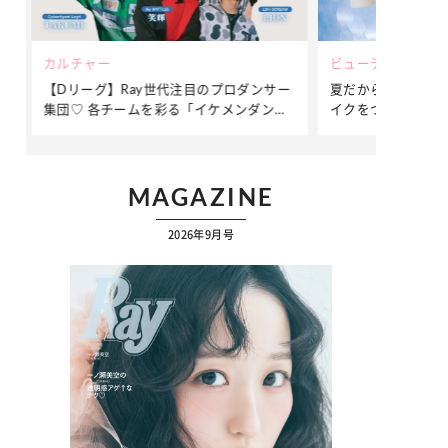
ビューティー
ファッション
ダンサー
夏だからこそ“水分”が大切！くずれないメ
簡単アレンジ
ダンサ
イクをつくる【保湿ケア】アイテム3選
ぷりの【そで
ク
MAGAZINE
2026年9月号