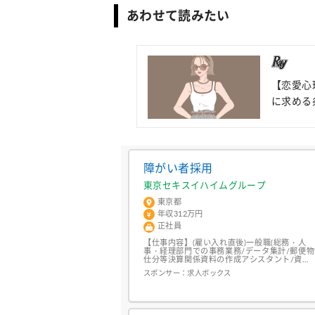
あわせて読みたい
【恋愛心
に求める
障がい者採用
東京セキスイハイムグループ
東京都
年収312万円
正社員
【仕事内容】(雇い入れ直後)一般職(総務・人
事・経理部門での事務業務/データ集計/郵便物
仕分等決算関係資料の作成アシスタント/資
金・経費管理 等) 在宅勤務制度:有(配属部署に
スポンサー：
求人ボックス
より在宅での業務が難しい場合もございます)
(変更の範囲)会社の定める業務 【給与】年
収:312万円 312万円 【求人番号】
oogsoq5uccc5-13-658-2-1 【勤務地】東京都
新宿区西新宿3-7-1 新宿パ...