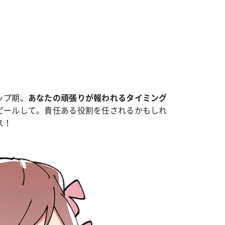
カルチャー
星座別】今月の恋愛運♡ 7月23日～
【Dリーグ】Ray世代注目のプロ
0日の運勢は？
集団♡ 各チームを彩る「イケメン
ー」特集
ップ期。
あなたの頑張りが報われるタイミング
ピールして。責任ある役割を任されるかもしれ
ス！