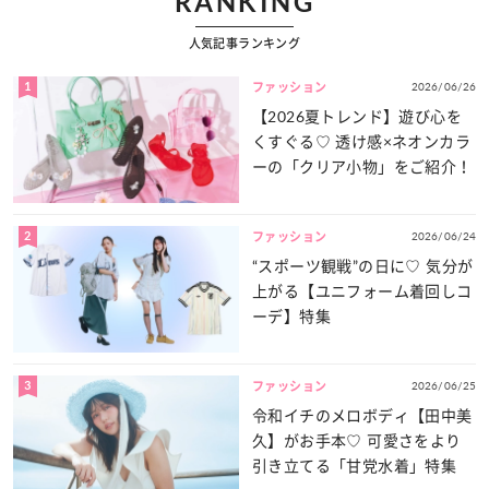
RANKING
人気記事ランキング
1
2026/06/26
ファッション
【2026夏トレンド】遊び心を
くすぐる♡ 透け感×ネオンカラ
ーの「クリア小物」をご紹介！
2
2026/06/24
ファッション
“スポーツ観戦”の日に♡ 気分が
上がる【ユニフォーム着回しコ
ーデ】特集
3
2026/06/25
ファッション
令和イチのメロボディ【田中美
久】がお手本♡ 可愛さをより
引き立てる「甘党水着」特集