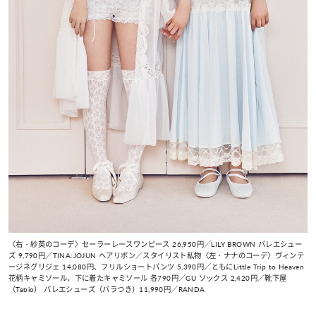
〈右・紗英のコーデ〉セーラーレースワンピース 26,950円／LILY BROWN バレエシュー
ズ 9,790円／TINA:JOJUN ヘアリボン／スタイリスト私物〈左・ナナのコーデ〉ヴィンテ
ージネグリジェ 14,080円、フリルショートパンツ 5,390円／ともにLittle Trip to Heaven
花柄キャミソール、下に着たキャミソール 各790円／GU ソックス 2,420円／靴下屋
（Tabio） バレエシューズ（バラつき）11,990円／RANDA