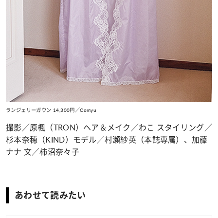
ランジェリーガウン 14,300円／Comyu
撮影／原楓（TRON）ヘア＆メイク／わこ スタイリング／
杉本奈穂（KIND）モデル／村瀬紗英（本誌専属）、加藤
ナナ 文／柿沼奈々子
あわせて読みたい