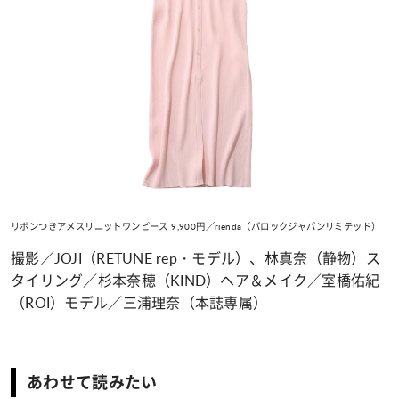
リボンつきアメスリニットワンピース 9,900円／rienda（バロックジャパンリミテッド）
撮影／JOJI（RETUNE rep・モデル）、林真奈（静物）ス
タイリング／杉本奈穂（KIND）ヘア＆メイク／室橋佑紀
（ROI）モデル／三浦理奈（本誌専属）
あわせて読みたい