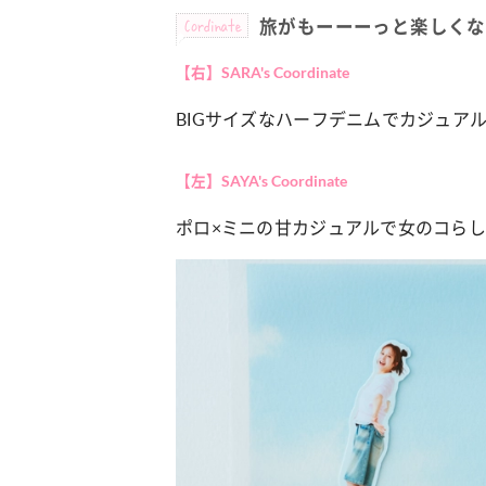
Cordinate
旅がもーーーっと楽しくな
カルチャー
占い
【右】
SARA's Coordinate
 こなれ感たっ
“憧れワンピ”を着るきっかけに♡ おしゃ
【12
BIGサイズなハーフデニムでカジュア
プ】着こなしテ
れ女子が夢中な「ヌン活」の楽しみ方
8月2
【左】
SAYA's Coordinate
ポロ×ミニの甘カジュアルで女のコら