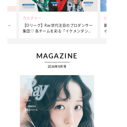
ビューティー
ファッショ
ダンサー
夏だからこそ“水分”が大切！くずれないメ
簡単アレン
ンダンサ
イクをつくる【保湿ケア】アイテム3選
ぷりの【そ
ク
MAGAZINE
2026年9月号