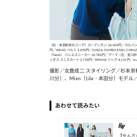
〈右・
本田紗来
のコーデ〉カーディガン 26,400円／カルバン・ク
円／WEGO ベルト 3,090円／NADIA FLORES ENEL CO
（Tabio） バレエスニーカー 10,780円／プーマ〈左・金川
ィダス ミニスカート 2,750円／SPINNS バッグ 8,151円／
撮影／女鹿成二
スタイリング／杉本奈穂
川分）、
Mien（Lila・本田分）
モデル
あわせて読みたい
【やんさ