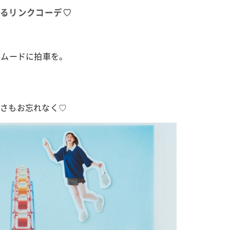
るリンクコーデ♡
カルチャー
星座別】今月の恋愛運♡ 7月23日～
【Dリーグ】Ray世代注目のプロ
ルムードに拍車を。
0日の運勢は？
集団♡ 各チームを彩る「イケメ
ー」特集
しさもお忘れなく♡