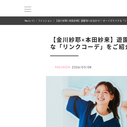
Ray(レイ)
ファッション
【金川紗耶×本田紗来】遊園地へお出かけ♡ ボーイズライクな「
【金川紗耶×本田紗来】遊
な「リンクコーデ」をご紹
FASHION
2026/05/08