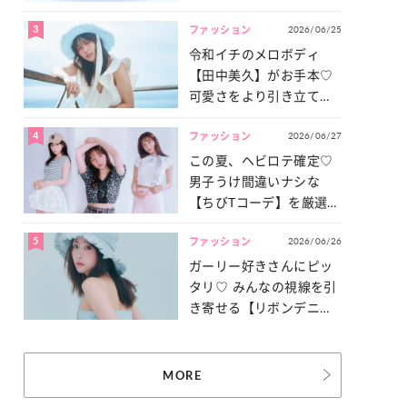
3
2026/06/25
ファッション
令和イチのメロボディ
【田中美久】がお手本♡
可愛さをより引き立てる
「甘党水着」特集
4
2026/06/27
ファッション
この夏、ヘビロテ確定♡
男子うけ間違いナシな
【ちびTコーデ】を厳選し
てご紹介！
5
2026/06/26
ファッション
ガーリー好きさんにピッ
タリ♡ みんなの視線を引
き寄せる【リボンデニ
ム】3選
MORE