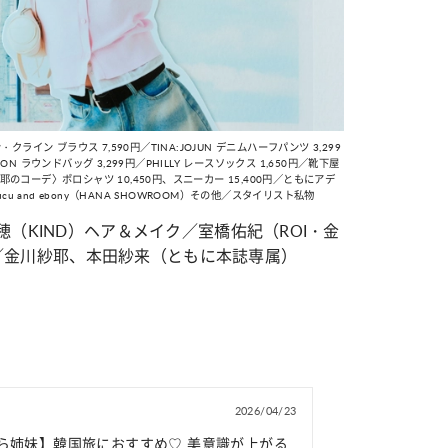
ライン ブラウス 7,590円／TINA:JOJUN デニムハーフパンツ 3,299
RAZON ラウンドバッグ 3,299円／PHILLY レースソックス 1,650円／靴下屋
紗耶のコーデ〉ポロシャツ 10,450円、スニーカー 15,400円／ともにアデ
mucu and ebony（HANA SHOWROOM）その他／スタイリスト私物
（KIND）
ヘア＆メイク／室橋佑紀（ROI・金
／金川紗耶、本田紗来（ともに本誌専属）
2026/04/23
ら姉妹】韓国旅におすすめ♡ 美意識が上がる