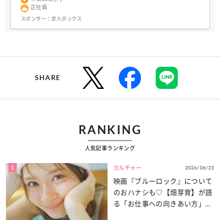
正社員
スポンサー：
求人ボックス
SHARE
RANKING
人気記事ランキング
1
2026/06/23
カルチャー
映画『ブルーロック』について
のおハナシも♡【畑芽育】が語
る「お仕事への向きあい方」と
は？