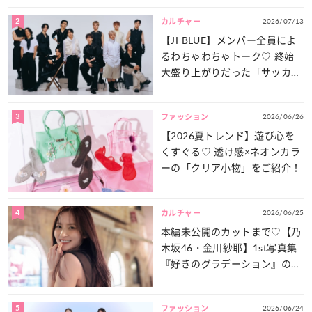
2
2026/07/13
カルチャー
【JI BLUE】メンバー全員によ
るわちゃわちゃトーク♡ 終始
大盛り上がりだった「サッカー
談義」を一気見せ！
3
2026/06/26
ファッション
【2026夏トレンド】遊び心を
くすぐる♡ 透け感×ネオンカラ
ーの「クリア小物」をご紹介！
4
2026/06/25
カルチャー
本編未公開のカットまで♡【乃
木坂46・金川紗耶】1st写真集
『好きのグラデーション』の魅
力をたっぷりとお届け！
5
2026/06/24
ファッション