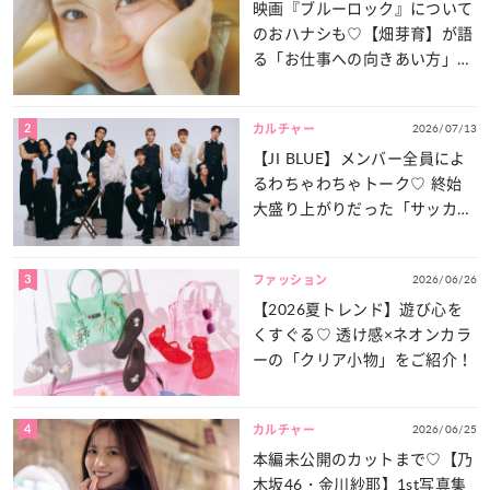
映画『ブルーロック』について
のおハナシも♡【畑芽育】が語
る「お仕事への向きあい方」と
は？
2
2026/07/13
カルチャー
【JI BLUE】メンバー全員によ
るわちゃわちゃトーク♡ 終始
大盛り上がりだった「サッカー
談義」を一気見せ！
3
2026/06/26
ファッション
【2026夏トレンド】遊び心を
くすぐる♡ 透け感×ネオンカラ
ーの「クリア小物」をご紹介！
4
2026/06/25
カルチャー
本編未公開のカットまで♡【乃
木坂46・金川紗耶】1st写真集