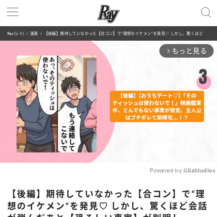
Ray(レイ)
漫画
【後編】期待していなかった【合コン】で“理想のイケメン”を発見♡ しかし、驚くほど会話が弾んだあと【恐ろしい事実】が判明して...！？
もっと見る
arrow_forward_ios
Powered by 
GliaStudios
Mute
【後編】期待していなかった【合コン】で“理
想のイケメン”を発見♡ しかし、驚くほど会話