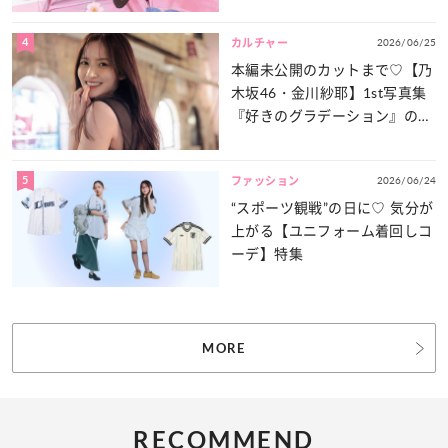
4
2026/06/25
カルチャー
本編未公開のカットまで♡【乃
木坂46・金川紗耶】1st写真集
『好きのグラデーション』の魅
力をたっぷりとお届け！
5
2026/06/24
ファッション
“スポーツ観戦”の日に♡ 気分が
上がる【ユニフォーム着回しコ
ーデ】特集
MORE
RECOMMEND