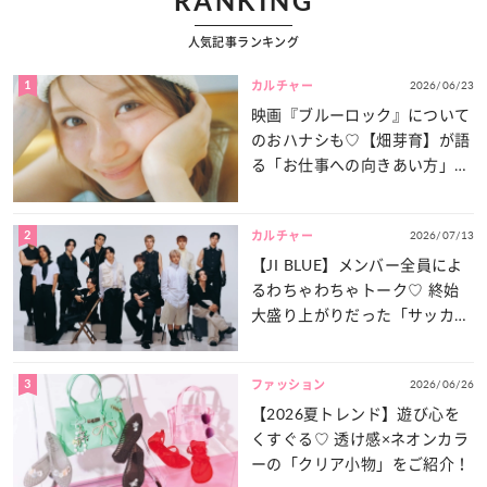
RANKING
人気記事ランキング
1
2026/06/23
カルチャー
映画『ブルーロック』について
のおハナシも♡【畑芽育】が語
る「お仕事への向きあい方」と
は？
2
2026/07/13
カルチャー
【JI BLUE】メンバー全員によ
るわちゃわちゃトーク♡ 終始
大盛り上がりだった「サッカー
談義」を一気見せ！
3
2026/06/26
ファッション
【2026夏トレンド】遊び心を
くすぐる♡ 透け感×ネオンカラ
ーの「クリア小物」をご紹介！