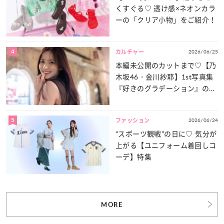
くすぐる♡ 透け感×ネオンカラ
ーの「クリア小物」をご紹介！
4
2026/06/25
カルチャー
本編未公開のカットまで♡【乃
木坂46・金川紗耶】1st写真集
『好きのグラデーション』の魅
力をたっぷりとお届け！
5
2026/06/24
ファッション
“スポーツ観戦”の日に♡ 気分が
上がる【ユニフォーム着回しコ
ーデ】特集
MORE