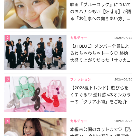
映画『ブルーロック』について
のおハナシも♡【畑芽育】が語
る「お仕事への向きあい方」と
は？
2
2026/07/13
カルチャー
【JI BLUE】メンバー全員によ
るわちゃわちゃトーク♡ 終始
大盛り上がりだった「サッカー
談義」を一気見せ！
3
2026/06/26
ファッション
【2026夏トレンド】遊び心を
くすぐる♡ 透け感×ネオンカラ
ーの「クリア小物」をご紹介！
4
2026/06/25
カルチャー
本編未公開のカットまで♡【乃