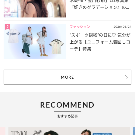
木坂46・金川紗耶】1st写真集
『好きのグラデーション』の魅
力をたっぷりとお届け！
5
2026/06/24
ファッション
“スポーツ観戦”の日に♡ 気分が
上がる【ユニフォーム着回しコ
ーデ】特集
MORE
RECOMMEND
おすすめ記事