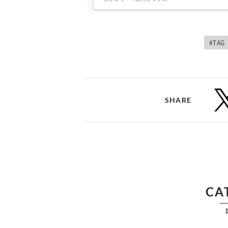
な"デザイナーデビューあるある"、Growth
Wayでは一切ありません!・500時間以上の本格
デザイン研修!入社後3ヶ月間は研修に専念でき
る環境なので…・「いきなり案件参画」は一切
なし!・「業務と勉強の...
#TAG
SHARE
CA