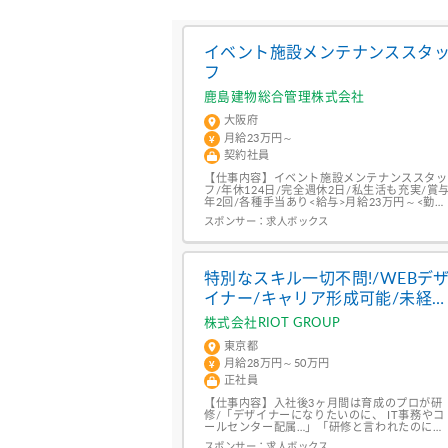
イベント施設メンテナンススタ
フ
鹿島建物総合管理株式会社
大阪府
月給23万円～
契約社員
【仕事内容】イベント施設メンテナンススタッ
フ/年休124日/完全週休2日/私生活も充実/賞
年2回/各種手当あり<給与>月給23万円～<勤務
地>大阪府 大阪市住之江区 東証プライム市場
スポンサー：
求人ボックス
場企業鹿島建設の<100%出資>による建物管理
会社です。中ふ頭駅の展示場にて”設備管理ス
タッフ”を募集しています! このお仕事のポイン
ト/ 駅から徒歩5分の好アクセス 深夜勤務なし!
ご家...
特別なスキル一切不問!/WEBデ
イナー/キャリア形成可能/未経
活躍
株式会社RIOT GROUP
東京都
月給28万円～50万円
正社員
【仕事内容】入社後3ヶ月間は育成のプロが研
修/「デザイナーになりたいのに、 IT事務やコ
ールセンター配属…」「研修と言われたのに、
eラーニングの自習でほったらかし…」こん
スポンサー：
求人ボックス