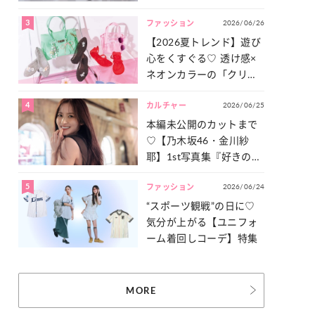
った「サッカー談義」を
3
2026/06/26
一気見せ！
ファッション
【2026夏トレンド】遊び
心をくすぐる♡ 透け感×
ネオンカラーの「クリア
小物」をご紹介！
4
2026/06/25
カルチャー
本編未公開のカットまで
♡【乃木坂46・金川紗
耶】1st写真集『好きのグ
ラデーション』の魅力を
5
2026/06/24
たっぷりとお届け！
ファッション
“スポーツ観戦”の日に♡
気分が上がる【ユニフォ
ーム着回しコーデ】特集
MORE