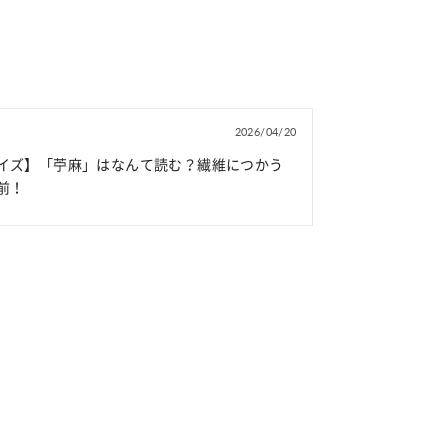
2026/04/20
イズ】「苧麻」はなんて読む？繊維につかう
前！