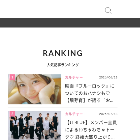
RANKING
人気記事ランキング
1
2026/06/23
カルチャー
映画『ブルーロック』に
ついてのおハナシも♡
【畑芽育】が語る「お仕
事への向きあい方」と
2
2026/07/13
は？
カルチャー
【JI BLUE】メンバー全員
によるわちゃわちゃトー
ク♡ 終始大盛り上がりだ