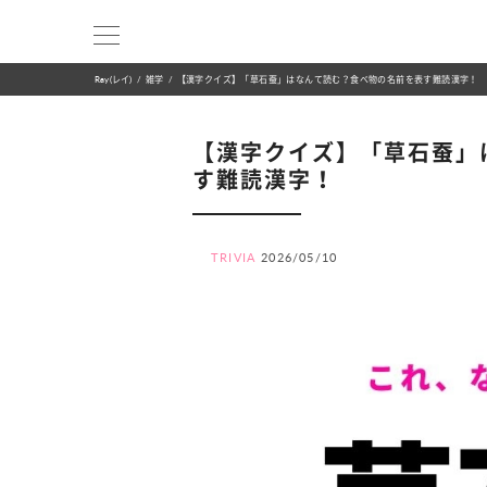
Ray(レイ)
雑学
【漢字クイズ】「草石蚕」はなんて読む？食べ物の名前を表す難読漢字！
【漢字クイズ】「草石蚕」
す難読漢字！
TRIVIA
2026/05/10