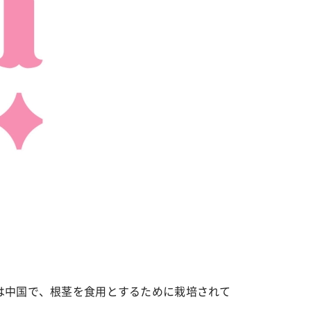
カルチャー
星座別】今月の恋愛運♡ 7月23日～
【Dリーグ】Ray世代注目のプロ
0日の運勢は？
集団♡ 各チームを彩る「イケメン
ー」特集
は中国で、根茎を食用とするために栽培されて