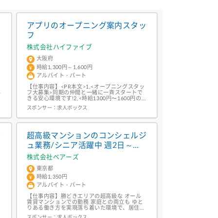
ッ
アプリのオープニング案内スタッ
フ
株式会社ハイファイブ
大阪府
時給1,300円～1,600円
アルバイト・パート
【仕事内容】<PR本文>1,<オープニングスタッ
与
フ大募集>同期の仲間と一緒に一斉スタートで
きる安心環境です!2,<時給1300円〜1600円の
上
高時給>新メンバー募集だからこその好待遇で
スポンサー：
求人ボックス
しっかり稼げる!3,<ノルマ・強引な勧誘は一切
なし>ご来店されたお客様へのご案内&操作説
明のみ 4,<百貨店勤務>駅チカで通勤ラクラク!
仕事帰りのショッピングやカフェも楽しい 5,<
充実の事前研修あり>スマ...
ザ
超高級マンションのコンシェルジ
験
ュ業務/シニア活躍中 週2日～
OK!未経験歓迎!高時給
株式会社ベアーズ
東京都
時給1,350円
アルバイト・パート
【仕事内容】勝どきエリアの超高級な オール
賃貸マンションでの勤務 家庭との両立も ゆと
りある働き方を実現落ち着いた環境で、居住者
の皆さまの快適な暮らしをサポート!未経験・
スポンサー：
求人ボックス