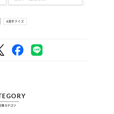
ブランクがある方も歓迎!丁寧な研修があるの
で、安心してスタートできます。 アピールポ
イント 土日含む週2日～OK!シフト柔軟主婦・
中⾼年・シニア世代活躍中!50代～60代の女性
スタッフ多数在籍研修あ...
#漢字クイズ
TEGORY
記事カテゴリ