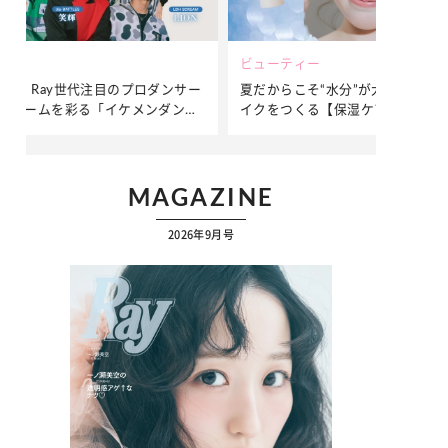
ビューティー
ファッション
ダンサー
夏だからこそ“水分”が大切！くずれないメ
簡単アレンジ
ダンサ
イクをつくる【保湿ケア】アイテム3選
ぷりの【そで
ク
…
MAGAZINE
2026年9月号