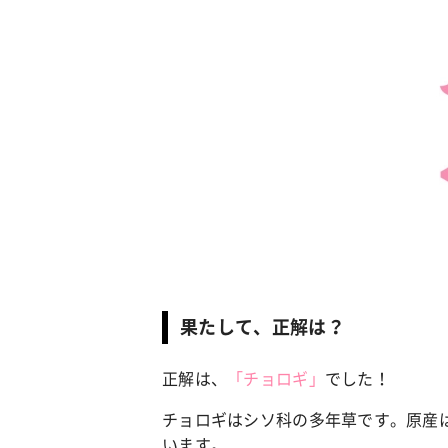
カルチャー
占い
こなれ感たっ
“憧れワンピ”を着るきっかけに♡ おしゃ
【12
】着こなしテ
れ女子が夢中な「ヌン活」の楽しみ方
8月2
果たして、正解は？
正解は、
「チョロギ」
でした！
チョロギはシソ科の多年草です。原産
います。