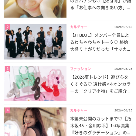
のおハナシも♡【畑芽育】が語
る「お仕事への向きあい方」と
は？
2
2026/07/13
カルチャー
【JI BLUE】メンバー全員によ
るわちゃわちゃトーク♡ 終始
大盛り上がりだった「サッカー
談義」を一気見せ！
3
2026/06/26
ファッション
【2026夏トレンド】遊び心を
くすぐる♡ 透け感×ネオンカラ
ーの「クリア小物」をご紹介！
4
2026/06/25
カルチャー
本編未公開のカットまで♡【乃
木坂46・金川紗耶】1st写真集
『好きのグラデーション』の魅