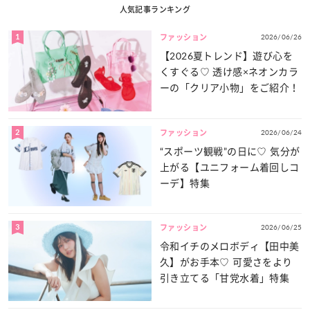
人気記事ランキング
1
2026/06/26
ファッション
【2026夏トレンド】遊び心を
くすぐる♡ 透け感×ネオンカラ
ーの「クリア小物」をご紹介！
2
2026/06/24
ファッション
“スポーツ観戦”の日に♡ 気分が
上がる【ユニフォーム着回しコ
ーデ】特集
3
2026/06/25
ファッション
令和イチのメロボディ【田中美
久】がお手本♡ 可愛さをより
引き立てる「甘党水着」特集