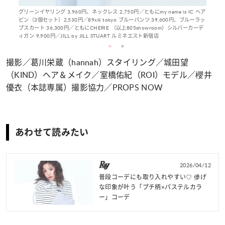
グリーンイヤリング 3,960円、ネックレス 2,750円／ともにmy name is IC ヘア
ピン（3個セット）2,530円／89xiii tokyo ブルーパンツ 39,600円、ブルーラッ
プスカート 36,300円／ともにCHERIE （以上805showroom）シルバーカーデ
ィガン 9,900円／JILL by JILL STUART ルミネエスト新宿店
撮影／葛川栄蔵（hannah）スタイリング／城田望
（KIND）ヘア＆メイク／室橋佑紀（ROI）モデル／櫻井
優衣（本誌専属）撮影協力／PROPS NOW
あわせて読みたい
2026/04/12
普段コーデにも取り入れやすい♡ 儚げ
な印象が叶う「プチ柄×パステルカラ
ー」コーデ