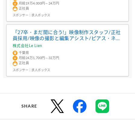
月給19万4,000円～24万円
正社員
スポンサー：
求人ボックス
「27卒・まだ間に合う!」映像制作スタッフ/正社
員採用/映像の撮影と編集アシスト/ピアス・ネイ
ル自由/船橋市宮本1丁目
株式会社Le Lien
千葉県
月給24万1,700円～32万円
正社員
スポンサー：
求人ボックス
SHARE