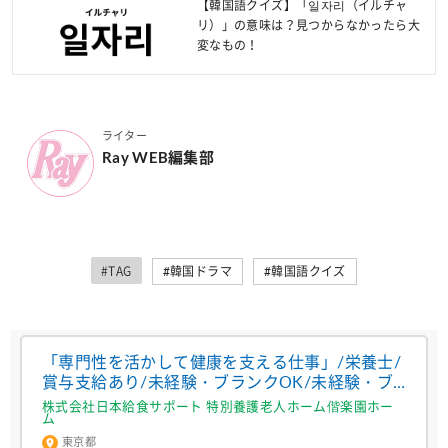
【韓国語クイズ】「일자리（イルチャ
リ）」の意味は？見つからなかったら大
変なもの！
ライター
Ray WEB編集部
#TAG
#韓国ドラマ
#韓国語クイズ
「専門性を活かして健康を支える仕事」/栄養士/
賞与支給あり/未経験・ブランクOK/未経験・ブ
ランク歓迎
株式会社日本給食サポート 特別養護老人ホーム偕楽園ホー
ム
東京都