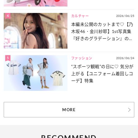
4
2026/06/25
カルチャー
本編未公開のカットまで♡【乃
木坂46・金川紗耶】1st写真集
『好きのグラデーション』の魅
力をたっぷりとお届け！
5
2026/06/24
ファッション
“スポーツ観戦”の日に♡ 気分が
上がる【ユニフォーム着回しコ
ーデ】特集
MORE
RECOMMEND