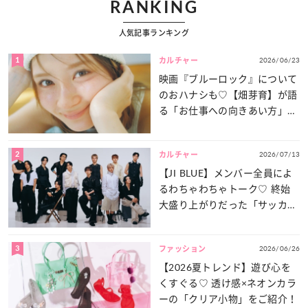
RANKING
人気記事ランキング
1
2026/06/23
カルチャー
映画『ブルーロック』について
のおハナシも♡【畑芽育】が語
る「お仕事への向きあい方」と
は？
2
2026/07/13
カルチャー
【JI BLUE】メンバー全員によ
るわちゃわちゃトーク♡ 終始
大盛り上がりだった「サッカー
談義」を一気見せ！
3
2026/06/26
ファッション
【2026夏トレンド】遊び心を
くすぐる♡ 透け感×ネオンカラ
ーの「クリア小物」をご紹介！