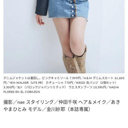
デニムジャケットは着回し。ピンクキャミソール 7,999円／H＆M デニムスカート 61,600
円／YEN WALKER（UTS PR） カチューシャ 770円／WEGO 缶バッジ（3個セット）
3,300円／SLY （バロックジャパンリミテッド） ウエスタンブーツ 10,390円／NADIA
FLORES EN EL CORAZON
撮影／nae スタイリング／仲田千咲 ヘア＆メイク／あき
やまひとみ モデル／金川紗耶（本誌専属）