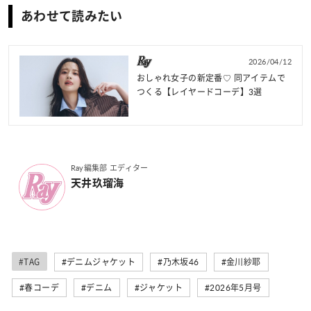
あわせて読みたい
2026/04/12
おしゃれ女子の新定番♡ 同アイテムで
つくる【レイヤードコーデ】3選
Ray編集部 エディター
天井玖瑠海
#TAG
#デニムジャケット
#乃木坂46
#金川紗耶
#春コーデ
#デニム
#ジャケット
#2026年5月号