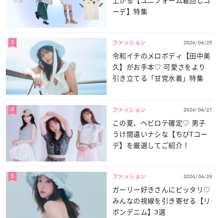
上がる【ユニフォーム着回しコ
ーデ】特集
3
2026/06/25
ファッション
令和イチのメロボディ【田中美
久】がお手本♡ 可愛さをより
引き立てる「甘党水着」特集
4
2026/06/27
ファッション
この夏、ヘビロテ確定♡ 男子
うけ間違いナシな【ちびTコー
デ】を厳選してご紹介！
5
2026/06/26
ファッション
ガーリー好きさんにピッタリ♡
みんなの視線を引き寄せる【リ
ボンデニム】3選