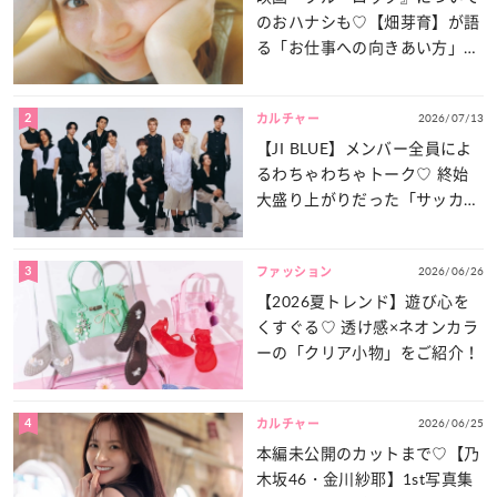
のおハナシも♡【畑芽育】が語
る「お仕事への向きあい方」と
は？
2
2026/07/13
カルチャー
【JI BLUE】メンバー全員によ
るわちゃわちゃトーク♡ 終始
大盛り上がりだった「サッカー
談義」を一気見せ！
3
2026/06/26
ファッション
【2026夏トレンド】遊び心を
くすぐる♡ 透け感×ネオンカラ
ーの「クリア小物」をご紹介！
4
2026/06/25
カルチャー
本編未公開のカットまで♡【乃
木坂46・金川紗耶】1st写真集