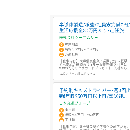
半導体製造/検査/社員寮完備0円
生活応援金30万円あり/赴任旅費
あり
株式会社シーエムシー
神奈川県
時給2,000円～2,500円
派遣社員
【仕事内容】大手優良企業で長期安定 未経験
でも安心の研修あり!1ルーム寮完備 入社日に
3,000円分のクオカードプレゼント! 入社から1
年後には昇給あり! 2,000円からの高時給でシ
スポンサー：
求人ボックス
カリ稼げる!<仕事内容>半導体部品の素材を製
造に関わるお仕事です。・製造装置の操作・検
査・加工前の製品準備や品質確認 など 重いモ
ノを持つことはありません! 社内研修も充実し
ているの...
予約制キッズドライバー/週3回
勤!年収950万円以上可/塾送迎等
業界売上No.1!西淀川営業所
日本交通グループ
東京都
年収400万円～950万円
正社員
【仕事内容】お子様の塾や学校への通学から、
妊婦さんのお出かけの付き添い、ときにはご家