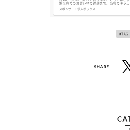
族全員でのお買い物の送迎まで。当社のキッ
ズ・ドライバーは、担当するご家族の家族構
スポンサー：
求人ボックス
成・生活環境に応じた様々なニーズにお応えす
る、「送迎を通して、お客様に継続して寄り添
うサービス」が特徴です。お子様の健やかな成
長をご両親と共に見守ることができ、元気な子
どもたちの姿、素直な感謝の気持ちがあなたに
大きなやりがいを感...
#TAG
SHARE
CA