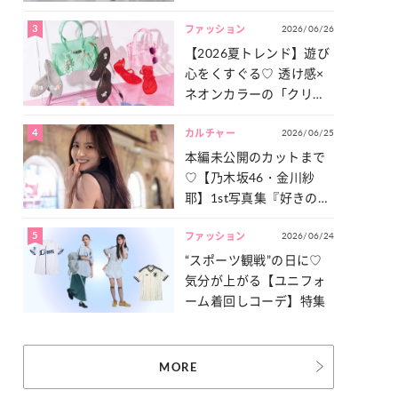
った「サッカー談義」を
3
2026/06/26
一気見せ！
ファッション
【2026夏トレンド】遊び
心をくすぐる♡ 透け感×
ネオンカラーの「クリア
小物」をご紹介！
4
2026/06/25
カルチャー
本編未公開のカットまで
♡【乃木坂46・金川紗
耶】1st写真集『好きのグ
ラデーション』の魅力を
5
2026/06/24
たっぷりとお届け！
ファッション
“スポーツ観戦”の日に♡
気分が上がる【ユニフォ
ーム着回しコーデ】特集
MORE