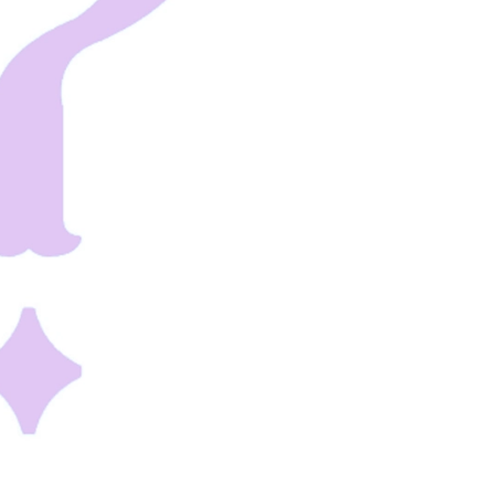
カルチャー
星座別】今月の恋愛運♡ 7月23日～
【Dリーグ】Ray世代注目のプロ
0日の運勢は？
集団♡ 各チームを彩る「イケメン
ー」特集