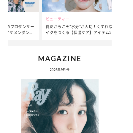
ビューティー
ファッション
ダンサー
夏だからこそ“水分”が大切！くずれないメ
簡単アレンジ
ダンサ
イクをつくる【保湿ケア】アイテム3選
ぷりの【そで
ク
MAGAZINE
2026年9月号