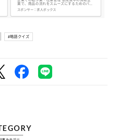
業で、商品の流れをスムーズにするためのバッ
クオフィス業務を担当します。黙々と作業に集
スポンサー：
求人ボックス
中できるため、一つのことにじっくり取り組む
のが好きな方には最適な環境です <具体的な業
務内容>・お預かりした商品のバーコードを読
み取り、システムへ在庫登録・商品の状態を綺
麗に保つための簡単なメンテナンス(拭き掃除
など)・...
#略語クイズ
TEGORY
記事カテゴリ