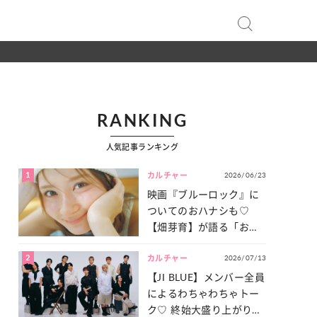
RANKING
人気記事ランキング
1
2026/06/23
カルチャー
映画『ブルーロック』に
ついてのおハナシも♡
【畑芽育】が語る「お仕
事への向きあい方」と
2
2026/07/13
は？
カルチャー
【JI BLUE】メンバー全員
によるわちゃわちゃトー
ク♡ 終始大盛り上がりだ