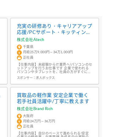
/
充実の研修あり・キャリアアップ
応援/PCサポート・キッティング
早期キャリア形成
株式会社Atech
千葉県
月給25万9,000円～34万1,000円
正社員
【仕事内容】未経験からIT業界へ!パソコンのセ
ットアップを行うお仕事です 企業で使われる
パソコンやタブレットを、社員の方がすぐに使
ッ
える状態に準備する「キッティング」業務をお
スポンサー：
求人ボックス
任せします。マニュアルがしっかり完備されて
いるため、ITの専門知識がない方でも安心して
スタートできます <具体的な業務内容>・手順
書に沿ったパソコンへのOSやソフトウェアの
インストール作業・ネットワーク設定やセキュ
出
買取品の軽作業 安定企業で働く
リテ...
/
若手社員活躍中/丁寧に教えます
株式会社Brand Rich
大阪府
月給24万円～36万円
正社員
【仕事内容】自分のペースで進められる!安定
企業での軽作業・在庫管理 急成長中の買取企