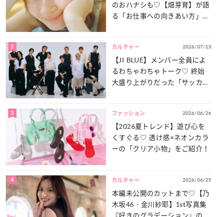
のおハナシも♡【畑芽育】が語
る「お仕事への向きあい方」と
は？
2
2026/07/13
カルチャー
【JI BLUE】メンバー全員によ
るわちゃわちゃトーク♡ 終始
大盛り上がりだった「サッカー
談義」を一気見せ！
3
2026/06/26
ファッション
【2026夏トレンド】遊び心を
くすぐる♡ 透け感×ネオンカラ
ーの「クリア小物」をご紹介！
4
2026/06/25
カルチャー
本編未公開のカットまで♡【乃
木坂46・金川紗耶】1st写真集
『好きのグラデーション』の魅