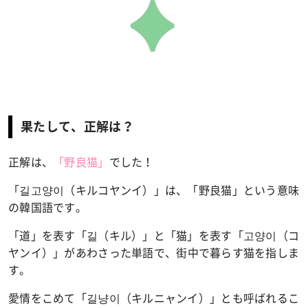
果たして、正解は？
正解
は、
「
野良猫」
で
した！
「
길고양이（キルコヤンイ）」
は、「
野良猫」
という
意味
の
韓国
語
です。
「
道」
を
表す「길（キル）」と
「
猫」を表す「고양이（コ
ヤンイ）」
があ
わ
さった
単語
で、
街
中
で
暮らす
猫
を
指し
ま
す。
愛情をこめて「길냥이（キルニャンイ）」とも呼ばれるこ