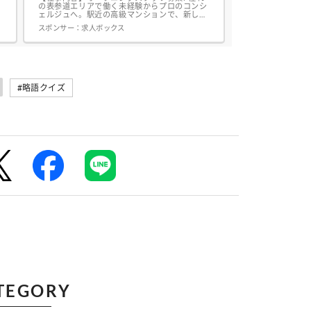
の表参道エリアで働く未経験からプロのコンシ
ェルジュへ。駅近の高級マンションで、新しい
仲間と一緒にスタート!落ち着いた静かな環境
スポンサー：
求人ボックス
で、上質なお客様対応が中心です。特別な資格
や経験は必要ありません。接客やサービス業の
経験を活かして活躍できる環境です アクセス
便利!千代田線・半蔵門線「表参道駅」徒歩4分
銀座線「表参道駅 」徒歩6分...
#略語クイズ
TEGORY