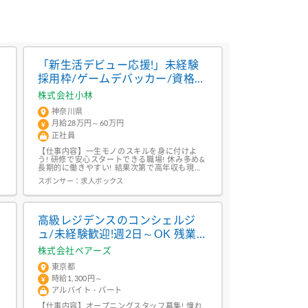
「新生活デビュー応援!」未経験
採用枠/ゲームデバッカー/資格取
得支援あり
株式会社小林
神奈川県
月給28万円～60万円
正社員
【仕事内容】一生モノのスキルを身に付けよ
う! 研修で安心スタートできる職場! 休み多め&
長期的に働きやすい! 結果次第で高年収も現実
に! <仕事内容>社内のITチームで、社員の業務
スポンサー：
求人ボックス
を支えるSE・サポート職。3ヶ月間の初期研修
で、基礎スキルからじっくりと身に付きます。
研修後は開発・設計・運用など、多彩なIT分野
へキャリアを伸ばすことができます! 【対象と
なる方】ー <必須条件...
/
高級レジデンスのコンシェルジ
ュ/未経験歓迎!週2日～OK 残業
ほぼナシ!駅チカ
株式会社ベアーズ
東京都
時給1,300円～
アルバイト・パート
【仕事内容】オープニングスタッフ募集! 憧れ