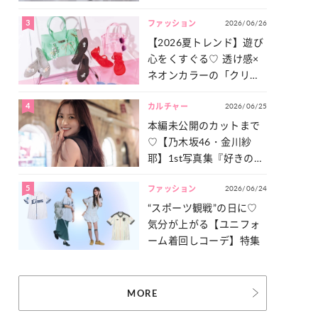
った「サッカー談義」を
3
2026/06/26
一気見せ！
ファッション
【2026夏トレンド】遊び
心をくすぐる♡ 透け感×
ネオンカラーの「クリア
小物」をご紹介！
4
2026/06/25
カルチャー
本編未公開のカットまで
♡【乃木坂46・金川紗
耶】1st写真集『好きのグ
ラデーション』の魅力を
5
2026/06/24
たっぷりとお届け！
ファッション
“スポーツ観戦”の日に♡
気分が上がる【ユニフォ
ーム着回しコーデ】特集
MORE