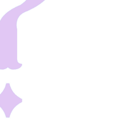
カルチャー
星座別】今月の恋愛運♡ 7月23日～
【Dリーグ】Ray世代注目のプロ
0日の運勢は？
集団♡ 各チームを彩る「イケメン
ー」特集