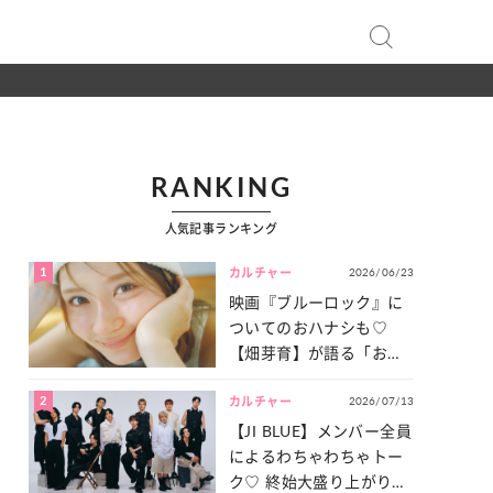
RANKING
人気記事ランキング
1
2026/06/23
カルチャー
映画『ブルーロック』に
ついてのおハナシも♡
【畑芽育】が語る「お仕
事への向きあい方」と
2
2026/07/13
は？
カルチャー
【JI BLUE】メンバー全員
によるわちゃわちゃトー
ク♡ 終始大盛り上がりだ