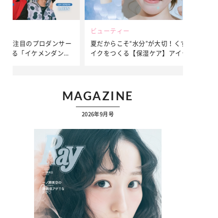
ビューティー
ファッション
ダンサー
夏だからこそ“水分”が大切！くずれないメ
簡単アレンジ
ダンサ
イクをつくる【保湿ケア】アイテム3選
ぷりの【そで
ク
MAGAZINE
2026年9月号