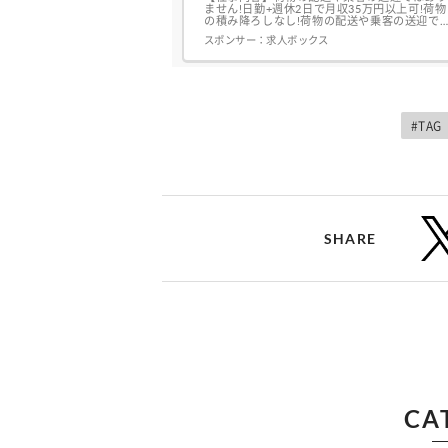
ません!日勤+週休2日で月収35万円以上可!荷物
の積み降ろしなし!荷物の配送や乗客の送迎で
はなく、車そのものを運転いただくだけなの
スポンサー：
求人ボックス
で、積込み作業、荷下ろし作業も一切なく、安
心・安全です!日勤+週休2日で月収35万円以上
可!負担なく安定収入が魅力です(おしごと内容
の詳細)トラック・バス引き取り納車取引先の
お客様へトラック・バス等の引...
#TAG
SHARE
CA