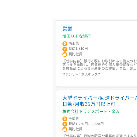
営業
埼玉りそな銀行
埼玉県
時給1,610円
契約社員
【仕事内容】銀行と既にお取引のある個人のお
客さまを訪問し、投資信託や個人年金保険など
金融商品による資産運用のご提案、また、お客
さまのニーズに応じて相続対策やローンなどの
スポンサー：
求人ボックス
提案を行うお仕事です。飛び込み営業はありま
せん。<個人渉外のおすすめポイント!> 契約勤
務時間外の訪問” なし! 仕事の持ち帰り” なし!
休日出勤” なし! 自分でスケジュールを管理! 家
庭と両立OK 土日祝...
大型ドライバー/回送ドライバー
日勤/月収35万円以上可
株式会社トランスポート・金沢
千葉県
時給1,750円～2,188円
契約社員
【仕事内容】荷物の配送や乗客の送迎ではあり