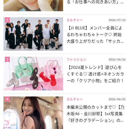
る「お仕事への向きあい方」と
は？
2
2026/07/13
カルチャー
【JI BLUE】メンバー全員によ
るわちゃわちゃトーク♡ 終始
大盛り上がりだった「サッカー
談義」を一気見せ！
3
2026/06/26
ファッション
【2026夏トレンド】遊び心を
くすぐる♡ 透け感×ネオンカラ
ーの「クリア小物」をご紹介！
4
2026/06/25
カルチャー
本編未公開のカットまで♡【乃
木坂46・金川紗耶】1st写真集
『好きのグラデーション』の魅
力をたっぷりとお届け！