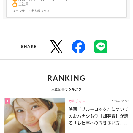
正社員
スポンサー：
求人ボックス
SHARE
RANKING
人気記事ランキング
1
2026/06/23
カルチャー
映画『ブルーロック』について
のおハナシも♡【畑芽育】が語
る「お仕事への向きあい方」と
は？