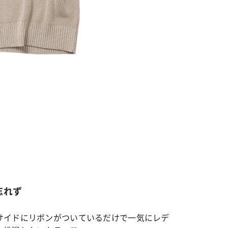
カルチャー
星座別】今月の恋愛運♡ 7月23日～
【Dリーグ】Ray世代注目のプロ
0日の運勢は？
集団♡ 各チームを彩る「イケメ
ー」特集
忘れず
サイドにリボンがついているだけで一気にレデ