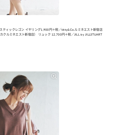
ィックレゴン イヤリング1,900円＋税／titty&Co.ルミネエスト新宿店
クルミネエスト新宿店） リュック 12,700円＋税／JILL by JILLSTUART