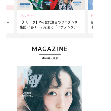
ビューティー
ファッション
ダンサー
夏だからこそ“水分”が大切！くずれないメ
簡単アレンジ
ンダンサ
イクをつくる【保湿ケア】アイテム3選
ぷりの【そで
ク
MAGAZINE
2026年9月号