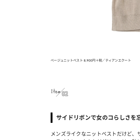
カルチャー
占い
 こなれ感たっ
“憧れワンピ”を着るきっかけに♡ おしゃ
【12
】着こなしテ
れ女子が夢中な「ヌン活」の楽しみ方
8月2
ベージュニットベスト 8,900円＋税／ティアンエクート
Item
02
サイドリボンで女のコらしさを
メンズライクなニットベストだけど、