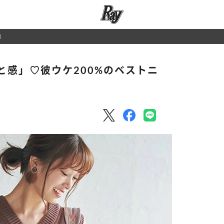
選
と感」♡彼ウケ200%のベストニ