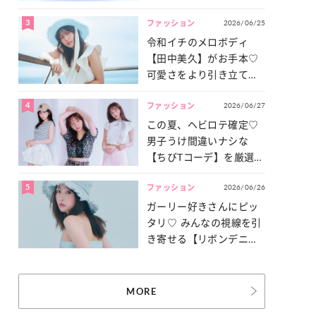
3
2026/06/25
ファッション
令和イチのメロボディ
【田中美久】がお手本♡
可愛さをより引き立てる
「甘党水着」特集
4
2026/06/27
ファッション
この夏、ヘビロテ確定♡
男子うけ間違いナシな
【ちびTコーデ】を厳選し
てご紹介！
5
2026/06/26
ファッション
ガーリー好きさんにピッ
タリ♡ みんなの視線を引
き寄せる【リボンデニ
ム】3選
MORE