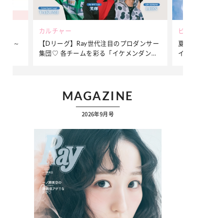
ビューティー
ファッション
ダンサー
夏だからこそ“水分”が大切！くずれないメ
簡単アレンジ
ダンサ
イクをつくる【保湿ケア】アイテム3選
ぷりの【そで
ク
MAGAZINE
2026年9月号