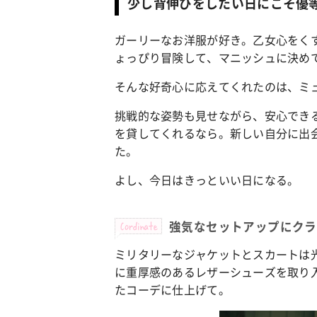
少し背伸びをしたい日にこそ優
ガーリーなお洋服が好き。乙女心をく
カルチャー
占い
ょっぴり冒険して、マニッシュに決め
こなれ感たっ
“憧れワンピ”を着るきっかけに♡ おしゃ
【12
】着こなしテ
れ女子が夢中な「ヌン活」の楽しみ方
8月2
そんな好奇心に応えてくれたのは、ミ
挑戦的な姿勢も見せながら、安心でき
を貸してくれるなら。新しい自分に出
た。
よし、今日はきっといい日になる。
Cordinate
強気なセットアップにクラ
ミリタリーなジャケットとスカートは
に重厚感のあるレザーシューズを取り
たコーデに仕上げて。