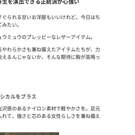
等生を演出できる正統派が心強い
すぐられる甘いお洋服もいいけれど、今日はち
カルチャー
てみたい。
星座別】今月の恋愛運♡ 7月23日～
【Dリーグ】Ray世代注目のプロ
0日の運勢は？
集団♡ 各チームを彩る「イケメン
ュウミュウのプレッピーなレザーアイテム。
ー」特集
るやわらかさも兼ね備えたアイテムたちが、力
会えるんじゃないか、そんな期待に胸が高鳴っ
シカルをプラス
光沢感のあるナイロン素材で軽やかさを。足元
入れて、強さと芯のある女性らしさを兼ね備え