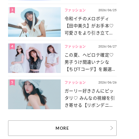
3
2026/06/25
ファッション
令和イチのメロボディ
【田中美久】がお手本♡
可愛さをより引き立てる
「甘党水着」特集
4
2026/06/27
ファッション
この夏、ヘビロテ確定♡
男子うけ間違いナシな
【ちびTコーデ】を厳選し
てご紹介！
5
2026/06/26
ファッション
ガーリー好きさんにピッ
タリ♡ みんなの視線を引
き寄せる【リボンデニ
ム】3選
MORE