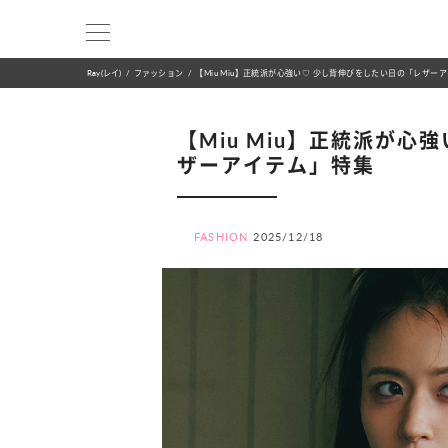
Ray(レイ)
ファッション
【Miu Miu】正統派が心強い♡ 少し背伸びをしたい日の「レザー
【Miu Miu】正統派が心
ザーアイテム」特集
FASHION
2025/12/18