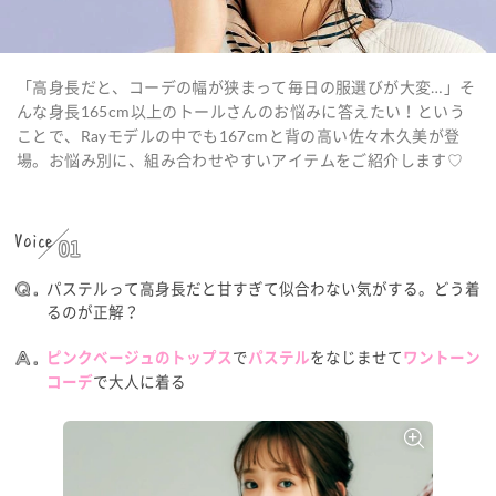
「高身長だと、コーデの幅が狭まって毎日の服選びが大変…」そ
んな身長165cm以上のトールさんのお悩みに答えたい！という
ことで、Rayモデルの中でも167cmと背の高い佐々木久美が登
場。お悩み別に、組み合わせやすいアイテムをご紹介します♡
Voice
01
パステルって高身長だと甘すぎて似合わない気がする。どう着
るのが正解？
で
をなじませて
ピンクベージュのトップス
パステル
ワントーン
で大人に着る
コーデ