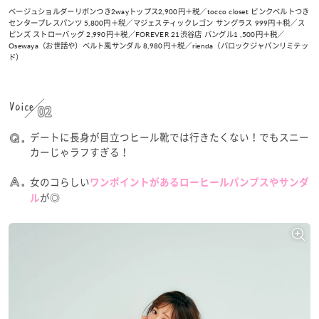
ベージュショルダーリボンつき2wayトップス2,900円＋税／tocco closet ピンクベルトつき
センタープレスパンツ 5,800円＋税／マジェスティックレゴン サングラス 999円＋税／ス
ピンズ ストローバッグ 2,990円＋税／FOREVER 21渋谷店 バングル1 ,500円＋税／
Osewaya（お世話や）ベルト風サンダル 8,980円＋税／rienda（バロックジャパンリミテッ
ド）
Voice
02
デートに長身が目立つヒール靴では行きたくない！でもスニー
カーじゃラフすぎる！
女のコらしい
ワンポイントがあるローヒールパンプスやサンダ
が◎
ル