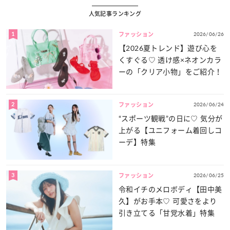
人気記事ランキング
1
2026/06/26
ファッション
【2026夏トレンド】遊び心を
くすぐる♡ 透け感×ネオンカラ
ーの「クリア小物」をご紹介！
2
2026/06/24
ファッション
“スポーツ観戦”の日に♡ 気分が
上がる【ユニフォーム着回しコ
ーデ】特集
3
2026/06/25
ファッション
令和イチのメロボディ【田中美
久】がお手本♡ 可愛さをより
引き立てる「甘党水着」特集