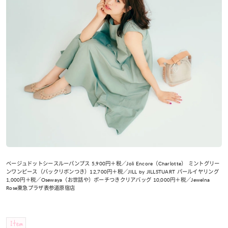
ベージュドットシースルーパンプス 5,900円＋税／Joli Encore（Charlotte） ミントグリー
ンワンピース（バックリボンつき）12,700円＋税／JILL by JILLSTUART パールイヤリング
1,000円＋税／Osewaya（お世話や）ポーチつきクリアバッグ 10,000円＋税／Jewelna
Rose東急プラザ表参道原宿店
Item