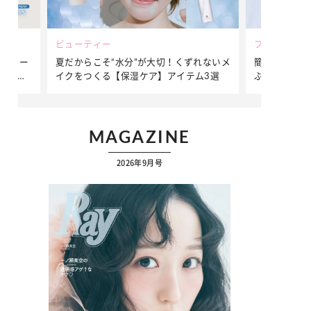
ビューティー
ファッション
ダンサー
夏だからこそ“水分”が大切！くずれないメ
簡単アレンジ
ダンサ
イクをつくる【保湿ケア】アイテム3選
ぷりの【そで
ク
MAGAZINE
2026年9月号