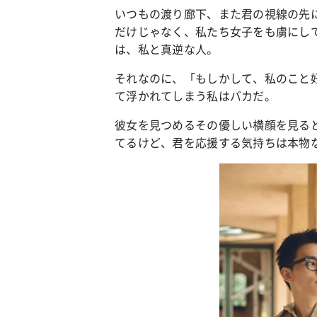
いつもの渡り廊下、また君の視線の先
だけじゃなく、私たち女子をも虜にし
カルチャー
占い
は、私と真逆な人。
こなれ感たっ
“憧れワンピ”を着るきっかけに♡ おしゃ
【12
】着こなしテ
れ女子が夢中な「ヌン活」の楽しみ方
8月2
それなのに、「もしかして、私のこと
て浮かれてしまう私はバカだ。
彼女を見つめるその優しい横顔を見る
てるけど、君を応援する気持ちは本物