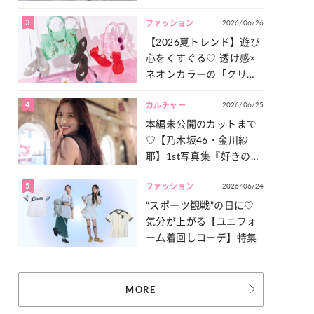
った「サッカー談義」を
3
2026/06/26
一気見せ！
ファッション
【2026夏トレンド】遊び
心をくすぐる♡ 透け感×
ネオンカラーの「クリア
小物」をご紹介！
4
2026/06/25
カルチャー
本編未公開のカットまで
♡【乃木坂46・金川紗
耶】1st写真集『好きのグ
ラデーション』の魅力を
5
2026/06/24
たっぷりとお届け！
ファッション
“スポーツ観戦”の日に♡
気分が上がる【ユニフォ
ーム着回しコーデ】特集
MORE