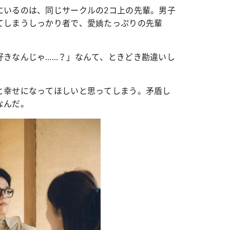
にいるのは、同じサークルの2コ上の先輩。男子
てしまうしっかり者で、愛嬌たっぷりの先輩
カルチャー
星座別】今月の恋愛運♡ 7月23日～
【Dリーグ】Ray世代注目のプロ
0日の運勢は？
集団♡ 各チームを彩る「イケメン
好きなんじゃ……？」なんて、ときどき勘違いし
ー」特集
と幸せになってほしいと思ってしまう。矛盾し
なんだ。