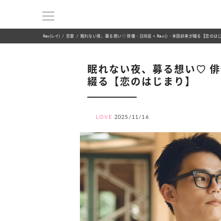
Ray(レイ)
恋愛
眠れない夜、募る想い♡ 俳優・日向亘 × Ray㋲・本田紗来が綴る【恋のは
眠れない夜、募る想い♡ 俳優
綴る【恋のはじまり】
LOVE
2025/11/16