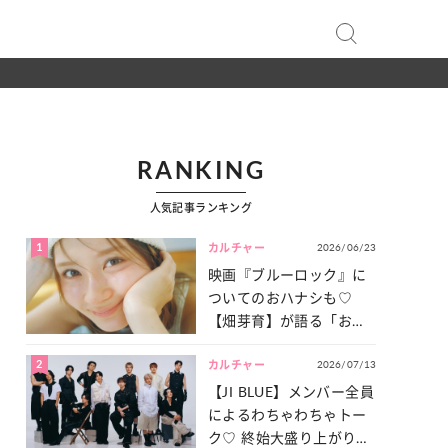
RANKING
人気記事ランキング
1
2026/06/23
カルチャー
映画『ブルーロック』に
ついてのおハナシも♡
【畑芽育】が語る「お仕
事への向きあい方」と
2
2026/07/13
は？
カルチャー
【JI BLUE】メンバー全員
によるわちゃわちゃトー
ク♡ 終始大盛り上がりだ