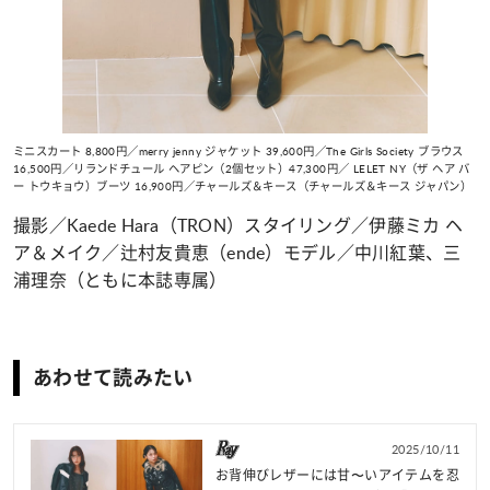
ミニスカート 8,800円／merry jenny ジャケット 39,600円／The Girls Society ブラウス
16,500円／リランドチュール ヘアピン（2個セット）47,300円／ LELET NY（ザ ヘア バ
ー トウキョウ）ブーツ 16,900円／チャールズ＆キース（チャールズ＆キース ジャパン）
撮影／Kaede Hara（TRON）スタイリング／伊藤ミカ ヘ
ア＆メイク／辻村友貴恵（ende）モデル／中川紅葉、三
浦理奈（ともに本誌専属）
あわせて読みたい
2025/10/11
お背伸びレザーには甘〜いアイテムを忍