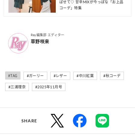
ばせて♡ 甘辛MIXが今っぽな「お上品
コーデ」特集
Ray編集部 エディター
草野咲来
#TAG
#ガーリー
#レザー
#中川紅葉
#秋コーデ
#三浦理奈
#2025年11月号
SHARE