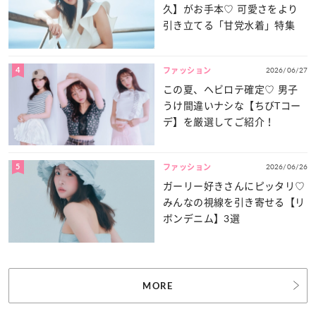
久】がお手本♡ 可愛さをより
引き立てる「甘党水着」特集
4
2026/06/27
ファッション
この夏、ヘビロテ確定♡ 男子
うけ間違いナシな【ちびTコー
デ】を厳選してご紹介！
5
2026/06/26
ファッション
ガーリー好きさんにピッタリ♡
みんなの視線を引き寄せる【リ
ボンデニム】3選
MORE