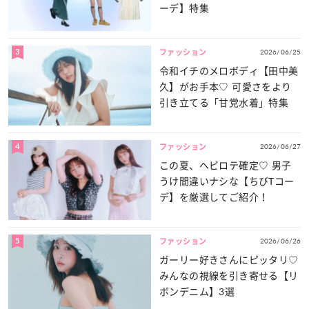
ーデ】特集
3
2026/06/25
ファッション
令和イチのメロボディ【田中美
久】がお手本♡ 可愛さをより
引き立てる「甘党水着」特集
4
2026/06/27
ファッション
この夏、ヘビロテ確定♡ 男子
うけ間違いナシな【ちびTコー
デ】を厳選してご紹介！
5
2026/06/26
ファッション
ガーリー好きさんにピッタリ♡
みんなの視線を引き寄せる【リ
ボンデニム】3選