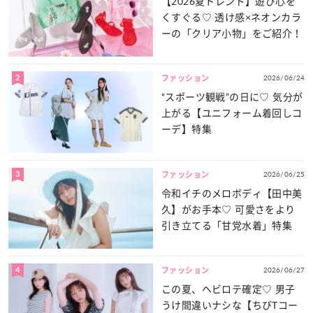
【2026夏トレンド】遊び心を
くすぐる♡ 透け感×ネオンカラ
ーの「クリア小物」をご紹介！
2
2026/06/24
ファッション
“スポーツ観戦”の日に♡ 気分が
上がる【ユニフォーム着回しコ
ーデ】特集
3
2026/06/25
ファッション
令和イチのメロボディ【田中美
久】がお手本♡ 可愛さをより
引き立てる「甘党水着」特集
4
2026/06/27
ファッション
この夏、ヘビロテ確定♡ 男子
うけ間違いナシな【ちびTコー