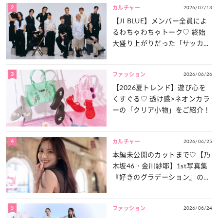
2
2026/07/13
カルチャー
【JI BLUE】メンバー全員によ
るわちゃわちゃトーク♡ 終始
大盛り上がりだった「サッカー
談義」を一気見せ！
3
2026/06/26
ファッション
【2026夏トレンド】遊び心を
くすぐる♡ 透け感×ネオンカラ
ーの「クリア小物」をご紹介！
4
2026/06/25
カルチャー
本編未公開のカットまで♡【乃
木坂46・金川紗耶】1st写真集
『好きのグラデーション』の魅
力をたっぷりとお届け！
5
2026/06/24
ファッション