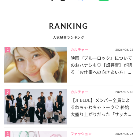
RANKING
人気記事ランキング
1
2026/06/23
カルチャー
映画『ブルーロック』について
のおハナシも♡【畑芽育】が語
る「お仕事への向きあい方」と
は？
2
2026/07/13
カルチャー
【JI BLUE】メンバー全員によ
るわちゃわちゃトーク♡ 終始
大盛り上がりだった「サッカー
談義」を一気見せ！
3
2026/06/26
ファッション