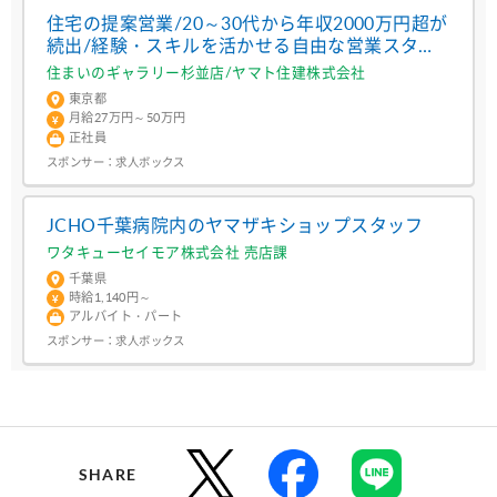
住宅の提案営業/20～30代から年収2000万円超が
続出/経験・スキルを活かせる自由な営業スタイ
ル/成長は右肩上がり・早期キャリアUPも可
住まいのギャラリー杉並店/ヤマト住建株式会社
東京都
月給27万円～50万円
正社員
スポンサー：
求人ボックス
JCHO千葉病院内のヤマザキショップスタッフ
ワタキューセイモア株式会社 売店課
千葉県
時給1,140円～
アルバイト・パート
スポンサー：
求人ボックス
SHARE