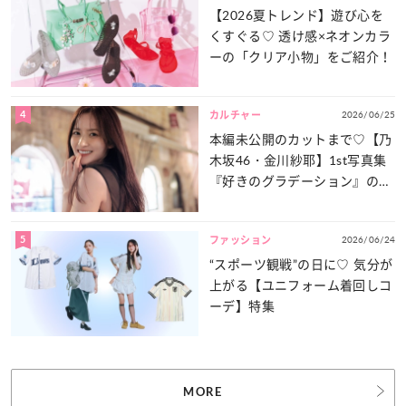
【2026夏トレンド】遊び心を
くすぐる♡ 透け感×ネオンカラ
ーの「クリア小物」をご紹介！
4
2026/06/25
カルチャー
本編未公開のカットまで♡【乃
木坂46・金川紗耶】1st写真集
『好きのグラデーション』の魅
力をたっぷりとお届け！
5
2026/06/24
ファッション
“スポーツ観戦”の日に♡ 気分が
上がる【ユニフォーム着回しコ
ーデ】特集
MORE