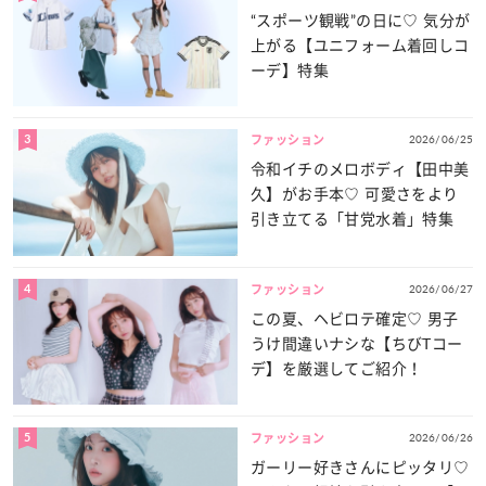
“スポーツ観戦”の日に♡ 気分が
上がる【ユニフォーム着回しコ
ーデ】特集
3
2026/06/25
ファッション
令和イチのメロボディ【田中美
久】がお手本♡ 可愛さをより
引き立てる「甘党水着」特集
4
2026/06/27
ファッション
この夏、ヘビロテ確定♡ 男子
うけ間違いナシな【ちびTコー
デ】を厳選してご紹介！
5
2026/06/26
ファッション
ガーリー好きさんにピッタリ♡