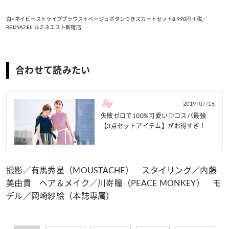
白×ネイビーストライプブラウス＋ベージュボタンつきスカートセット8,990円＋税／
REDYAZEL ルミネエスト新宿店
合わせて読みたい
2019/07/15
失敗ゼロで100%可愛い♡コスパ最強
【3点セットアイテム】がお得すぎ！
撮影／有馬秀星（MOUSTACHE） スタイリング／内藤
美由貴 ヘア＆メイク／川嵜瞳（PEACE MONKEY） モ
デル／岡崎紗絵（本誌専属）