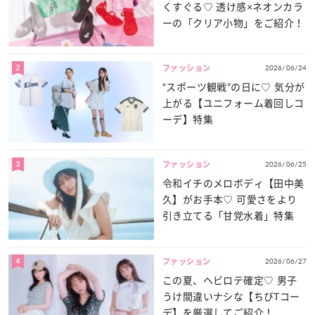
くすぐる♡ 透け感×ネオンカラ
ーの「クリア小物」をご紹介！
2
2026/06/24
ファッション
“スポーツ観戦”の日に♡ 気分が
上がる【ユニフォーム着回しコ
ーデ】特集
3
2026/06/25
ファッション
令和イチのメロボディ【田中美
久】がお手本♡ 可愛さをより
引き立てる「甘党水着」特集
4
2026/06/27
ファッション
この夏、ヘビロテ確定♡ 男子
うけ間違いナシな【ちびTコー
デ】を厳選してご紹介！