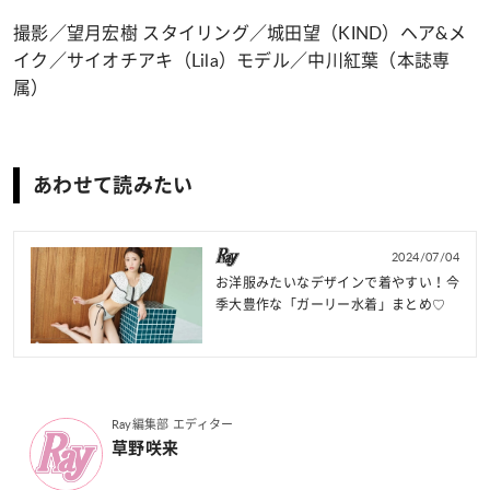
撮影／望月宏樹 スタイリング／城田望（KIND）ヘア&メ
イク／サイオチアキ（Lila）モデル／中川紅葉（本誌専
属）
あわせて読みたい
2024/07/04
お洋服みたいなデザインで着やすい！今
季大豊作な「ガーリー水着」まとめ♡
Ray編集部 エディター
草野咲来