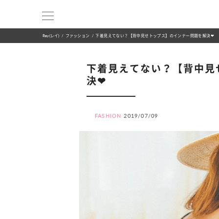
Ray(レイ)
ファッション
下着見えてない？【背中見せトップス】のインナー問題を解決❤︎
下着見えてない？【背中見
決❤︎
FASHION
2019/07/09