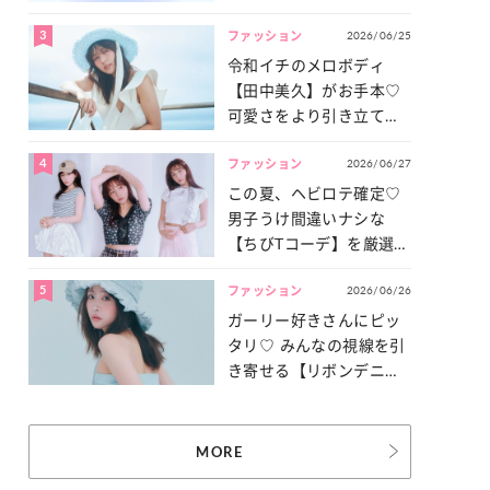
3
2026/06/25
ファッション
令和イチのメロボディ
【田中美久】がお手本♡
可愛さをより引き立てる
「甘党水着」特集
4
2026/06/27
ファッション
この夏、ヘビロテ確定♡
男子うけ間違いナシな
【ちびTコーデ】を厳選し
てご紹介！
5
2026/06/26
ファッション
ガーリー好きさんにピッ
タリ♡ みんなの視線を引
き寄せる【リボンデニ
ム】3選
MORE