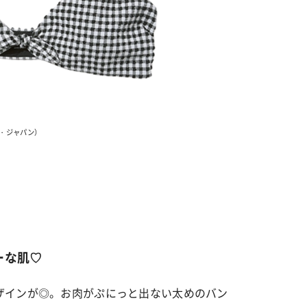
カルチャー
星座別】今月の恋愛運♡ 7月23日～
【Dリーグ】Ray世代注目のプロ
0日の運勢は？
集団♡ 各チームを彩る「イケメン
ー」特集
カ・ジャパン）
ーな肌♡
ザインが◎。お肉がぷにっと出ない太めのバン