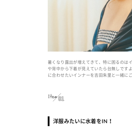
暑くなり露出が増えてきて、特に困るのは
や背中から下着が見えていたら台無しです
に合わせたいインナーを吉田朱里と一緒にご
Item
01
洋服みたいに水着をIN！