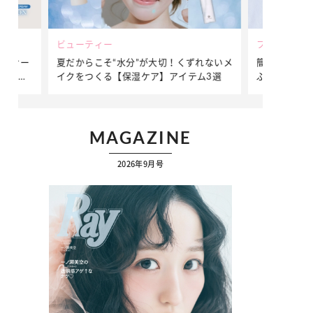
ビューティー
ファッション
ダンサー
夏だからこそ“水分”が大切！くずれないメ
簡単アレンジ
ダンサ
イクをつくる【保湿ケア】アイテム3選
ぷりの【そで
ク
MAGAZINE
2026年9月号