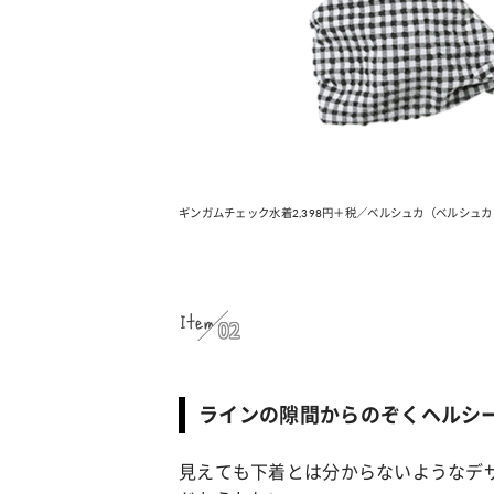
カルチャー
占い
こなれ感たっ
“憧れワンピ”を着るきっかけに♡ おしゃ
【12
】着こなしテ
れ女子が夢中な「ヌン活」の楽しみ方
8月2
ギンガムチェック水着2,398円＋税／ベルシュカ（ベルシュ
Item
02
ラインの隙間からのぞくヘルシ
見えても下着とは分からないようなデ