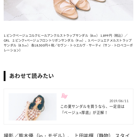
1.ピンクベージュコルクヒールアンクルストラップサンダル（8㎝） 1,899円（税込）／
GRL 2.ピンク×ベージュフロントリボンサンダル（9㎝）、3.ベージュエナメルストラップ
サンダル（8.5㎝） 各18,500円＋税／セヴン・トゥエルヴ・サーティ（サン・トロペコーポ
レーション）
あわせて読みたい
2019/06/11
この夏サンダルを買うなら、一足目は
『ベージュ×厚底』が正解！
撮影／熊木優（io・モデル）、 上田祐輝（静物） スタイ