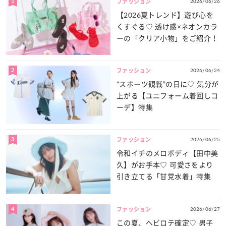
1
2026/06/26
ファッション
【2026夏トレンド】遊び心を
くすぐる♡ 透け感×ネオンカラ
ーの「クリア小物」をご紹介！
2
2026/06/24
ファッション
“スポーツ観戦”の日に♡ 気分が
上がる【ユニフォーム着回しコ
ーデ】特集
3
2026/06/25
ファッション
令和イチのメロボディ【田中美
久】がお手本♡ 可愛さをより
引き立てる「甘党水着」特集
4
2026/06/27
ファッション
この夏、ヘビロテ確定♡ 男子