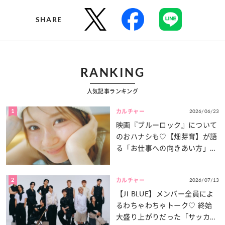
SHARE
RANKING
人気記事ランキング
1
2026/06/23
カルチャー
映画『ブルーロック』について
のおハナシも♡【畑芽育】が語
る「お仕事への向きあい方」と
は？
2
2026/07/13
カルチャー
【JI BLUE】メンバー全員によ
るわちゃわちゃトーク♡ 終始
大盛り上がりだった「サッカー