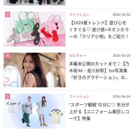
談義」を一気見せ！
3
2026/06/26
ファッション
【2026夏トレンド】遊び心を
くすぐる♡ 透け感×ネオンカラ
ーの「クリア小物」をご紹介！
4
2026/06/25
カルチャー
本編未公開のカットまで♡【乃
木坂46・金川紗耶】1st写真集
『好きのグラデーション』の魅
力をたっぷりとお届け！
5
2026/06/24
ファッション
“スポーツ観戦”の日に♡ 気分が
上がる【ユニフォーム着回しコ
ーデ】特集