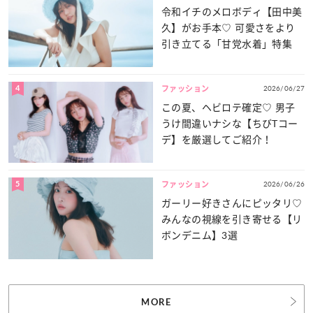
令和イチのメロボディ【田中美
久】がお手本♡ 可愛さをより
引き立てる「甘党水着」特集
4
2026/06/27
ファッション
この夏、ヘビロテ確定♡ 男子
うけ間違いナシな【ちびTコー
デ】を厳選してご紹介！
5
2026/06/26
ファッション
ガーリー好きさんにピッタリ♡
みんなの視線を引き寄せる【リ
ボンデニム】3選
MORE