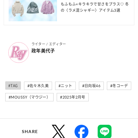
もふもふ×キラキラで甘さをプラス♡ 冬
の〈ラメ混シャギー〉アイテム3選
ライター / エディター
政年美代子
#TAG
#佐々木久美
#ニット
#日向坂46
#冬コーデ
#MOUSSY（マウジー）
#2025年2月号
SHARE