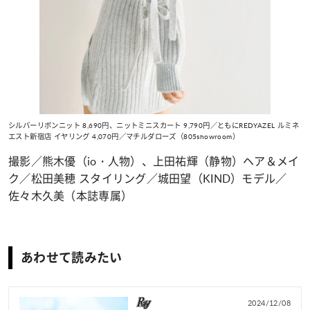
シルバーリボンニット 8,690円、ニットミニスカート 9,790円／ともにREDYAZEL ルミネ
エスト新宿店 イヤリング 4,070円／マチルダローズ（805showroom）
撮影／熊木優（io・人物）、上田祐輝（静物）ヘア＆メイ
ク／松田美穂 スタイリング／城田望（KIND）モデル／
佐々木久美（本誌専属）
あわせて読みたい
2024/12/08