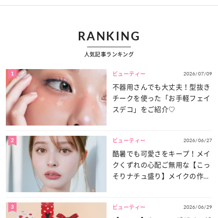
RANKING
人気記事ランキング
1
2026/07/09
ビューティー
不器用さんでも大丈夫！型抜き
チークを使った「お手軽フェイ
スデコ」をご紹介♡
2
2026/06/27
ビューティー
酷暑でも可愛さをキープ！メイ
クくずれの心配ご無用な【こっ
そりナチュ盛り】メイクの作り
方
3
2026/06/29
ビューティー