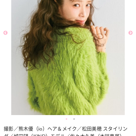
撮影／熊木優（io）ヘア＆メイク／松田美穂 スタイリン