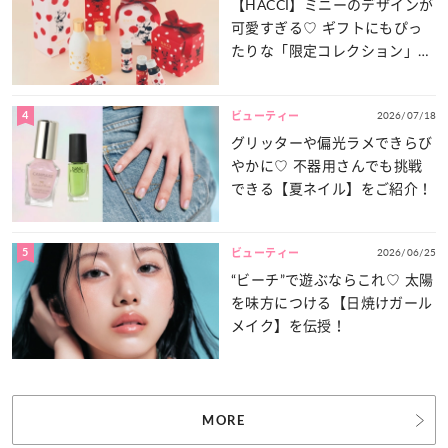
【HACCI】ミニーのデザインが
可愛すぎる♡ ギフトにもぴっ
たりな「限定コレクション」が
登場！
4
2026/07/18
ビューティー
グリッターや偏光ラメできらび
やかに♡ 不器用さんでも挑戦
できる【夏ネイル】をご紹介！
5
2026/06/25
ビューティー
“ビーチ”で遊ぶならこれ♡ 太陽
を味方につける【日焼けガール
メイク】を伝授！
MORE