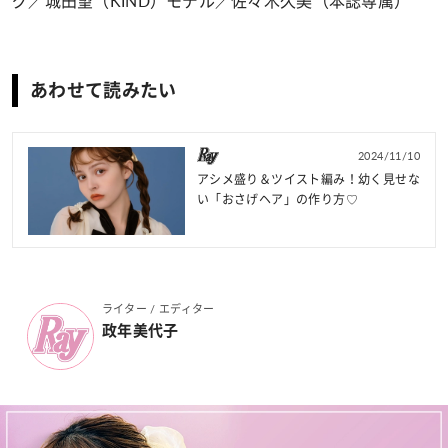
グ／城田望（KIND）モデル／佐々木久美（本誌専属）
あわせて読みたい
2024/11/10
アシメ盛り＆ツイスト編み！幼く見せな
い「おさげヘア」の作り方♡
ライター / エディター
政年美代子